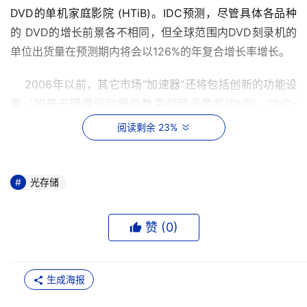
DVD的单机家庭影院 (HTiB)。IDC预测，尽管具体各品种
的 DVD的增长前景各不相同，但全球范围内DVD刻录机的
单位出货量在预测期内将会以126%的年复合增长率增长。 
    2006年以前，其它市场“加速器”还将包括创新的功能设
置（如基于硬盘驱动器的数字视频录像机(DVR)、DVD-
Audio 和 SACD支持功能）与家庭网络技术的整合。虽然预
阅读剩余 23%
测期内美国和全球各地高清晰度DVD刻录设备市场预计也将
适度增长，但是在该设备被广泛采用的过程中尚有许多障碍
有待于克服。 
光存储
    Kevorkian 补充说：“各种DVD播放器的零售价格正迅速
赞 (
0
)
下跌。在这种环境下要想取得成功并保持营收不受影响，消
费电子产品生产商必需通过提供独特的功能设置和规格尺寸
并促使消费者合理地使用内容，从而使其产品具有自己的特
生成海报
点。”
