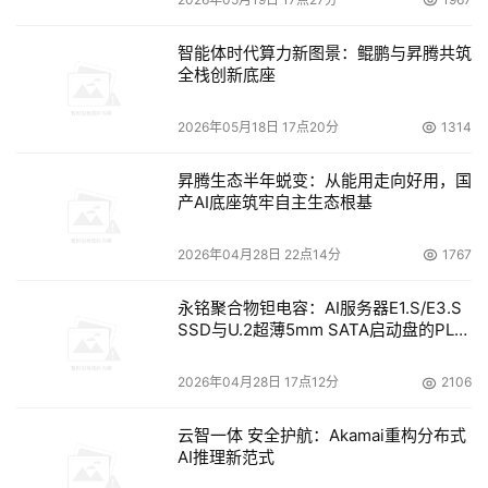
智能体时代算力新图景：鲲鹏与昇腾共筑
全栈创新底座
2026年05月18日 17点20分
1314
昇腾生态半年蜕变：从能用走向好用，国
产AI底座筑牢自主生态根基
2026年04月28日 22点14分
1767
永铭聚合物钽电容：AI服务器E1.S/E3.S
SSD与U.2超薄5mm SATA启动盘的PLP
电容选型分析
2026年04月28日 17点12分
2106
云智一体 安全护航：Akamai重构分布式
AI推理新范式