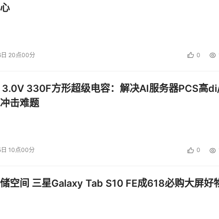
合，需要足够的技术和经验做支持，就象杨志雷所说的：网络接
心
但存储就不一样，它涉及到包括应用在内的整个环境，需要多次调
接近价格战和关系战，但有这些特性的影响，项目越复杂，总包越费
6日 20点00分
0
越大，很多时候总包宁愿在利益上做一些让步，也要在方案可靠
之外，存储SI能直接对比的，就是拥有多少有经验的工程师，
 3.0V 330F方形超级电容：解决AI服务器PCS高di/
目中的招标中，同有都以最高报价拿到，这其中值钱的就是SI
冲击难题
成单独一个包，这同存储集成单独做成包一样，都是存储SI价
5日 10点00分
0
足千万的小公司，除视频业务外，主做双机热备软件和一些中低
空间 三星Galaxy Tab S10 FE成618必购大屏好
，谈到招标，他显得特别无奈：“很不舒服，但没它又活不了”
以上。