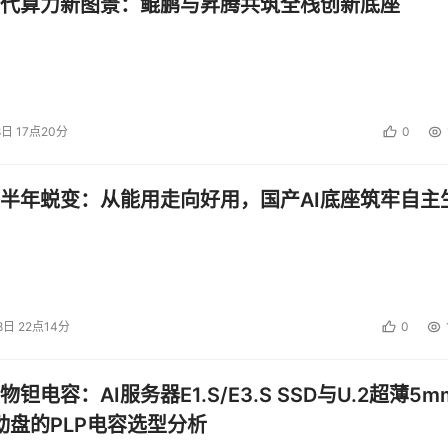
代算力新图景：鲲鹏与昇腾共筑全栈创新底座
8日 17点20分
0
半年蜕变：从能用走向好用，国产AI底座筑牢自主
8日 22点14分
0
钽电容：AI服务器E1.S/E3.S SSD与U.2超薄5m
启动盘的PLP电容选型分析