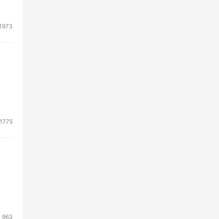
是普
资
1973
前已
某业
下与
块
1775
就是
，
总包
963