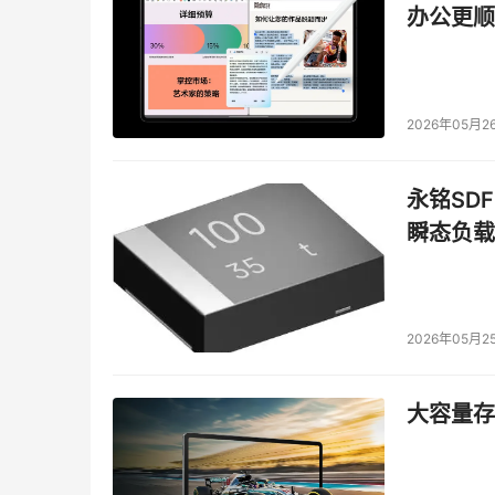
的是与应用直接相关的数据，与应用更紧密的结
办公更顺
次就解决问题，服务器配置好跑过一次就OK，
试，可能面对的问题最多也最复杂。
    虽然在简单环境中，存储分包的争夺也已
2026年05月2
量，存储SI在从业资历和项目经验上的砝码作用
持续服务能力上得到保证，而在这方面，除了声誉
永铭SDF
少类似项目的运作经验。杨志雷就提到，在多个项
瞬态负载
源。而值钱的极致，是把存储系统的服务挖出来做
体现。
分包的利益对弈
2026年05月2
北京中广天仁科技发展有限公司是一家年营收不
大容量存储
储设备，因为公司小，技术总监杨国宇也在跟项目
谈的是分包的利益问题，分包占该公司业务70%