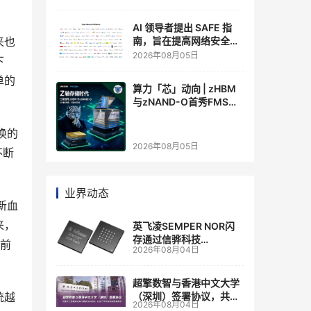
AI 领导者提出 SAFE 指
来也
南，旨在提高网络安全透
明度
2026年08月05日
下
单的
算力「芯」动向 | zHBM
与zNAND-O首秀FMS
2026 ：三星把HBM叠上
GPU头顶，内存战争换了
换的
个维度，z轴算盘的魅力
2026年08月05日
不断
在哪？
业界动态
新血
来，
英飞凌SEMPER NOR闪
存通过信骅科技
以前
2026年08月04日
AST2700 BMC认证，全
面强化其数据中心服务器
管理
超擎数智与香港中文大学
统越
（深圳）签署协议，共建
2026年08月04日
人工智能和边缘计算联合