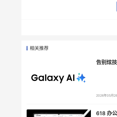
络各部分分开招标，比如同有飞骥所中的中科院
趋势，会逐渐成为主要方式；还有一种趋势是分
相当精明，首先是招方案标，让多家投标方提整
货商，最终再招存储的总集成，杨志雷认为这也
    SI有切肤之痛的就在于第一类，也就是还
在追求自身利益最大化的原始冲动下，会尽力压
相关推荐
    尽管存储SI拿分包时也面临价格泥潭，但
告别炫技
的胜面大”，存储SI的资源在于几方面：厂商资
格、服务支持和风险分担等几方面；技术能力，
总包风险，能否做长期的服务支持，利益伸缩的
况，每一个项目，总包对存储分包发给谁的考虑
化纷繁复杂。
2026年05月2
    根本点在哪里？取决于存储系统的特性，
围内都可以忍受，后果至多业务停顿，但数据一
618 办