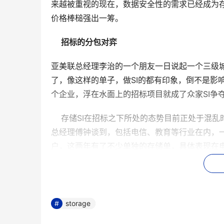
来越被重视的现在，数据安全性的需求已经成为存
价格棒槌强出一筹。
招标的分包对弈
亚美联总经理李治的一个朋友一日说起一个三级
了，像这样的单子，做SI的都有印象，倒不是影
个企业，浮在水面上的招标项目就成了众家SI争
    存储SI在招标之下所处的态势目前正处于
总经理傅钟谈到，包括电信、教育等行业在内，
户，这两年有了不少单独的存储单，具体表现在
上的整体项目比以前更重视存储系统，存储分包
存储SI所面临的招标环境，大致还是跟SI整体一
    就招标本身而言，目前有几类形态：一是传
storage
形态在目前还占主流，其中总包SI以再次招标方