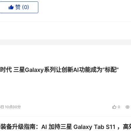
地质研究所资料存储系统，同有飞骥的杨志雷就提到这种招标是
赞 (
0
)
层次招标，例如同有正在做的新华社总社的存储项目，用户在招
体方案，经过反复论证确定出最终方案，之后再招设备标，选设
是大型项目招标的一个发展方向。
占主流的总标制，分包命题的存在也就出于此，最大的问题就在于：
缩分包利益，最终会形成价格战。
总包对分发存储包的考虑并不止于价格，正如一句老话：“谁的棋子多
时代 三星Galaxy系列让创新AI功能成为“标配”
源，与厂商的关系是否到位，能在关键时刻帮上忙，这个忙包括产
有多少个资深工程师，累积了多少项目经验；企业实力，是否能
空间有多大等等。视项目特性不同，再加上总包自身的资源分配
都不一样，再加上总包、分包各自相对客户的关系资源这些情况
6日 10点00分
0
一方面存储系统越来越以数据保护至上，网络中断、服务器宕机在一
旦出问题，影响的就不只是现在了；另一方面，存储系统保护和
公装备升级指南：AI 加持三星 Galaxy Tab S11 ，高