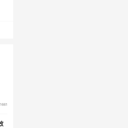
一种
标上
备供
总包
谁
品价
分担
状
，变
1661
定范
管理
效