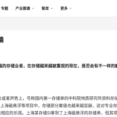
专题
产业图谱
智库
更多
墙
极强的存储业者，在存储越来越被重视的现在，是否会有不一样的
念或者声势上，号称国内第一存储单的中科院地质研究所资料存
通、上海磁悬浮等项目中，存储部分案值也越来越显赫，这对专业
见相应的乐观。上海某存储SI拿到了上海磁悬浮的存储单，但其