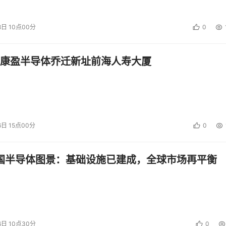
收入稳入囊中，经过总包一层脱水，分包的利润点点星星，好在这已
上不在此，做代理的为了走货拿返点、入行不久的为了积累项目
8日 10点00分
0
，吃了再想下口，能活就行。
能涉足大项目的，分包的利益有一定保证，存储集成与服务的价值目
康盈半导体乔迁新址前海人寿大厦
润就有相当的空间，压力并不十分严重。
分两层来看，一是客户自身的资金风险，一是大环境下的项目风险，
，首先是客户付款周期长，长的能到五六年，国内一大批SI倒
近的如小灵通，前者不见收益，后者国家态度不明朗，看上去是大
6日 15点00分
0
生死之搏。
中国半导体图景：基础设施已建成，全球市场再平衡
牌可打。存储SI一般都有自己的一些资源，可以分担风险，同有飞骥
AS全系列的分销，并且大多数存储SI身兼三职：SI、代理商和厂商
险能力都强于综合SI。
和客户的互动关系中，存储SI因其存储系统的特性，很多时候是与
6日 10点30分
0