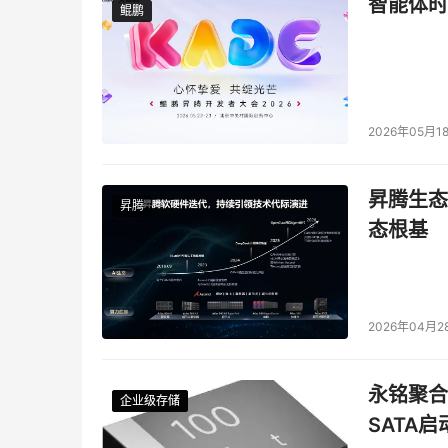
智能体时
鲲鹏
鲲鹏
2026年05月1
昇腾生态
昇腾
态根基
2026年04月2
永铭聚合物
企业级存储
企业级存储
企业级存储
企业级存储
SATA