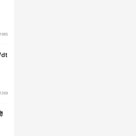
通一
思
1985
性和
有多
dt
的资
值的
1269
端存
物
，他