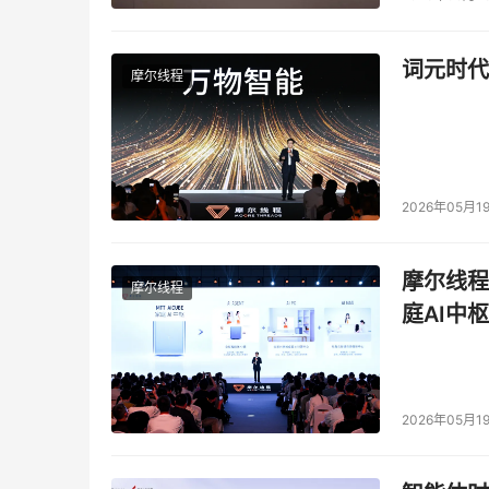
一同参与到客户的应用调试中，并且因为需要持
些。
词元时代
摩尔线程
    具有挑战性的还是技术风险，正因为存储系
压力重重，对SI来说，工程师是最宝贵的资源，
上，工程师就是成本，哪个环节有了问题，付出立
的风险，那么对照其不同于其他SI的资源优势即
会让总包在对弈中多出一分力量。
2026年05月1
    骑墙虽是无奈，但骑墙又是一种能力，任
摩尔线程
中寻求平衡，存储SI有更多的支点，只要得力，
摩尔线程
庭AI中枢
算机产品与流通》
)

2026年05月1
本文来源于DOIT传媒，文章内容仅供参考，不构成