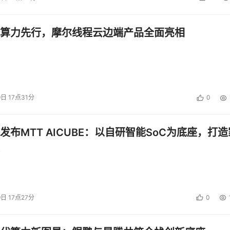
续的服务，这种互动还需要长期保持，所以在这方面的风险也要
算力先行，摩尔线程云边端产品全面亮相
统的重要性，对存储SI来说，方案设计能力和技术支持能力的考验
而存储SI在这方面也必须付出更多，在方案设计、实施和支持这
时剧增。如果还要看存储SI在分包运作中还要承担哪些不同于
可得知，如果本该具备的一项资源对这个分包而言不够充分，那
9日 17点31分
0
何时候，付出与回报、收益与风险，选择的过程就是衡量的过程，在
发布MTT AICUBE：以自研智能SoC为底座，打造
存储SI在分包墙上，自当有杰出者演绎完美的均衡。(文章来源：
9日 17点27分
0
投资建议。