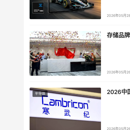
    对于分包，所有人都不会天真地认为一笔
遍常识，原本争分包的目的就不在此，或者表面
2026年05月2
历，更多则是一种生存线上的竞争：有了这口饭
    对存储SI来说，低端的就是上述光景，而
存储品牌
经普遍为用户所接受，并且高端存储产品本身利
    与利益对等的是风险，对大项目来说，要
内人士就提到，风险具有行业特性，例如电信行业
之有关，其次是项目问题多，远的例如ISDN，
2026年05月2
肥肉，但没有巨头的皮糙肉厚，谁扑上去就意味
2026
    不过存储SI在分包上面对风险，有更多的
半导体
ROSE热备份软件的中国总代，同时也是VERIT
要么是有自己的硬件产品，要么是软件产品，抗风
    另外一方面，风险很多时候藏于总包、分包
2026年05月2