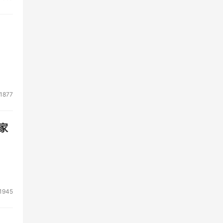
小一
显得
条链
其他
么就
1877
矛盾
家
《计
1945