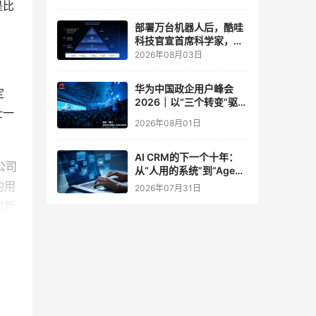
是比
实验室
部署万台机器人后，酷哇
科技官宣首席科学家，要
让世界模型交付生产力
2026年08月03日
华为中国政企用户峰会
定
2026｜以“三个转变”驱动
壮一
服务体系全面升级
2026年08月01日
AI CRM的下一个十年：
公司
从“人用的系统”到“Agent
调用的底座”
的用
2026年07月31日
时新
泛，
这种
、网