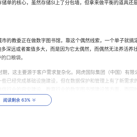
储单的核心，虽然存储SI上了分包墙，但拿来做平衡的道具还
城市的教委正在做数字图书馆，靠这个偶然线索，一个单子就搞
响多深远或者案值多大，而是因为它太偶然，而偶然无法养活养
夺的口粮袋。
混乱时期，这主要源于客户需求复杂化。网虎国际集团（中国）有限
一些已经完成基础设施建设，但在数据保护和管理上有了新需求
电信行业的容灾建设、教育行业的数字图书馆建设等方面，而同
所占的份量也越来越重，但存储发展至今，涵盖范围已经相当广
阅读剩余 63%
致。
统的总标，用户将一个项目整个交给一家SI，然后SI再来发分包，
式发包的比例越来越大；一是分系统单独招标，主机的、存储的