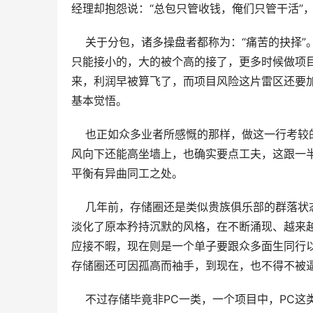
经理却抱怨说：“总包只管收钱，俺们只管干活”
    关于分包，诸多操盘者都称为：“痛苦的抉
只能接小的，大的被个高的接了，更多时候做项
来，利润早被算飞了，而项目风险这片雷区还要
基本觉悟。 
    也正如众多业者所感慨的那样，做这一行
风向下还能高坐墙上，也确实要点工夫，这跟一半
平衡有异曲同工之处。
    几年前，存储圈还是类似贵族俱乐部的群
淡化了原本矜持沉默的风格，在不断涌现、越来
应接不暇，现在则是一个单子要跟众多面生同行以
存储圈还可因孤高而袖手，到现在，也不得不被
    不过存储毕竟非PC一类，一个项目中，P