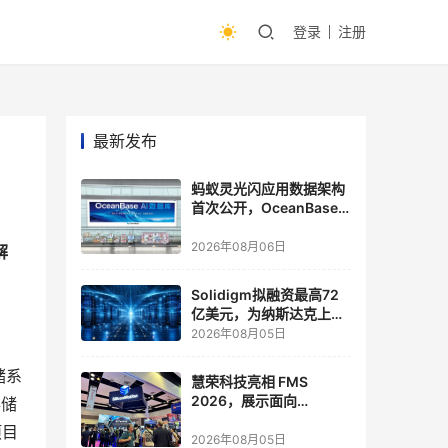
登录
注册
最新发布
蚂蚁灵光闪应用数据架构
首次公开，OceanBase
披露关键实践
2026年08月06日
解
Solidigm拟融资最高72
亿美元，为纳斯达克上市
做准备
2026年08月05日
储系
慧荣科技亮相 FMS
2026，展示面向
存储
Agentic AI 应用的新一代
项目
存储方案
2026年08月05日