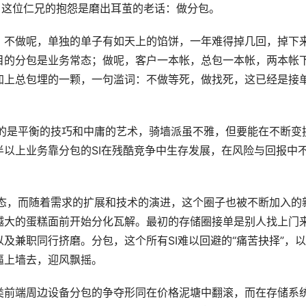
，这位仁兄的抱怨是磨出耳茧的老话：做分包。 
择”。不做呢，单独的单子有如天上的馅饼，一年难得掉几回，掉下
目的分包是业务常态；做呢，客户一本帐，总包一本帐，两本帐
加上总包埋的一颗，一句滥词：不做等死，做找死，这已经是接
考较的是平衡的技巧和中庸的艺术，骑墙派虽不雅，但要能在不断变
以上业务靠分包的SI在残酷竞争中生存发展，在风险与回报中
落状态，而随着需求的扩展和技术的演进，这个圈子也被不断加入的
越大的蛋糕面前开始分化瓦解。最初的存储圈接单是别人找上门
及兼职同行挤磨。分包，这个所有SI难以回避的“痛苦抉择”，
逼上墙去，迎风飘摇。
C这类前端周边设备分包的争夺形同在价格泥塘中翻滚，而在存储系