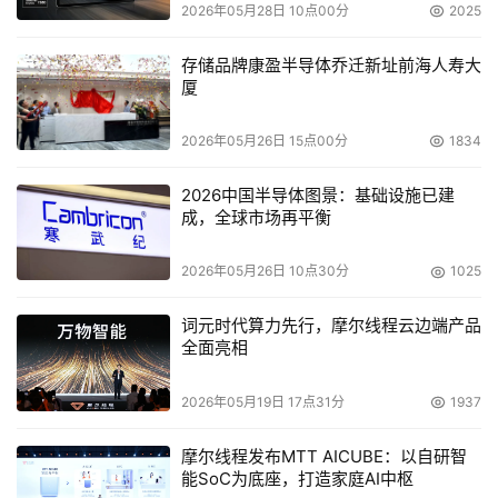
2026年05月28日 10点00分
2025
存储品牌康盈半导体乔迁新址前海人寿大
厦
2026年05月26日 15点00分
1834
2026中国半导体图景：基础设施已建
成，全球市场再平衡
2026年05月26日 10点30分
1025
词元时代算力先行，摩尔线程云边端产品
全面亮相
2026年05月19日 17点31分
1937
摩尔线程发布MTT AICUBE：以自研智
本文来源于DOIT传媒，文章内容仅供参考，不构成投资建议。
能SoC为底座，打造家庭AI中枢