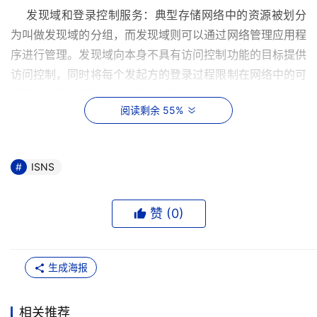
    发现域和登录控制服务：典型存储网络中的资源被划分
为叫做发现域的分组，而发现域则可以通过网络管理应用程
序进行管理。发现域向本身不具有访问控制功能的目标提供
访问控制，同时将每个发起方的登录过程限制在网络中的可
用目标的相关子集上，以此来加强安全性。 
阅读剩余 55%
    状态变化通知服务：ISNS服务器将可能影响存储节点运
行状态的网络事件通知相关的ISNS客户机程序。存储资源
离线、发现域成员关系变化以及网络中出现链路故障等事件
ISNS
都可以触发状态变化通知。这些通知使网络可以迅速地适应
拓扑结构中的变化，这对于可伸缩性和可用性非常重要。 
赞 (
0
)
    光纤通道和iSCSI设备的开放映射：ISNS数据库可以保存
有关光纤通道和iSCSI设备以及在多协议环境中这两种设备
生成海报
之间的映射关系的信息。映射的信息可供任意授权的ISNS
客户机程序使用。这种集中式的方式是开放的和可扩展的，
相关推荐