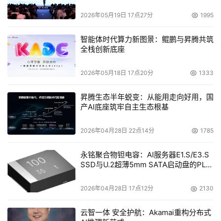
2026年05月19日 17点27分
1995
智能体时代算力新图景：鲲鹏与昇腾共筑
全栈创新底座
2026年05月18日 17点20分
1333
昇腾生态半年蜕变：从能用走向好用，国
产AI底座筑牢自主生态根基
2026年04月28日 22点14分
1785
永铭聚合物钽电容：AI服务器E1.S/E3.S
SSD与U.2超薄5mm SATA启动盘的PLP
电容选型分析
2026年04月28日 17点12分
2130
云智一体 安全护航：Akamai重构分布式