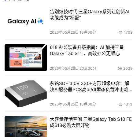
不必使用专有机制从单个iSCSI-FC(Fibre Channel)网关索
取映射关系。 
告别炫技时代 三星Galaxy系列让创新AI
功能成为“标配”
    ISNS客户机程序利用包括动态主机配置协议、服务定位
2026年05月26日 10点00分
1709
协议以及广播或多播“心跳”消息(heartbeat message)来发
现ISNS服务器或其他服务器。ISNS框架支持提供冗余性和
618 办公装备升级指南：AI 加持三星
故障切换的备份ISNS服务器。 
Galaxy Tab S11 ，高效办公更顺心
    ISNS服务器还可以保存和分发用于在登录过程中认证
2026年05月26日 20点00分
2039
iSCSI存储节点的X.509公共密钥证书。 
永铭SDF 3.0V 330F方形超级电容：解
    ISNS为IP与光纤通道网络的无缝集成提供了方便。
决AI服务器PCS高di/dt瞬态负载冲击难
题
Internet工程任务组IP存储工作组正在进行ISNS规范的标准
2026年05月25日 10点00分
1313
化工作，这项规范预计不久将成为一项建议标准。(新闻来
源网络世界)
大容量存储空间 三星Galaxy Tab S10 FE
成618必购大屏好物