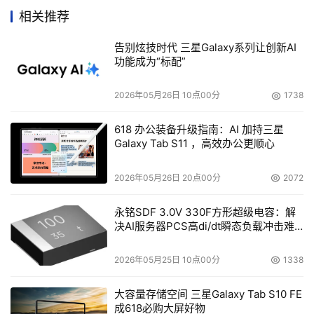
获得巨大的商机。
相关推荐
    EMC和Legato的董事局对Legato公司的裁员情况暂未发
告别炫技时代 三星Galaxy系列让创新AI
表任何评论，不过业内人士预计Legato将裁员5 ~6%。截
功能成为“标配”
止至目前，EMC在全球拥有17,200名员工，而Legato全球
2026年05月26日 10点00分
1738
拥有1,500名员工。
618 办公装备升级指南：AI 加持三星
    Tucci表示，EMC将于8月6日在纽约公布EMC收购
Galaxy Tab S11 ，高效办公更顺心
Legato的更多细节。不过，他透露此次收购Legato将使
Legato失去两名合作伙伴，包括Sun微系统公司和惠普
2026年05月26日 20点00分
2072
（HP）公司。
永铭SDF 3.0V 330F方形超级电容：解
    与此同时，Tucci表示，EMC期望收购Legato后将使公
决AI服务器PCS高di/dt瞬态负载冲击难
题
司的软件收入比重上升至30%，而2003年第一季度，EMC
2026年05月25日 10点00分
1338
公司的软件收入为299百万美元，占总收入的22%。
大容量存储空间 三星Galaxy Tab S10 FE
    按照收购协议，EMC将发行价值13亿美元的新股，每股
成618必购大屏好物