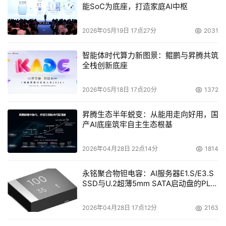
能SoC为底座，打造家庭AI中枢
2026年05月19日 17点27分
2031
智能体时代算力新图景：鲲鹏与昇腾共筑
全栈创新底座
2026年05月18日 17点20分
1372
昇腾生态半年蜕变：从能用走向好用，国
产AI底座筑牢自主生态根基
2026年04月28日 22点14分
1814
永铭聚合物钽电容：AI服务器E1.S/E3.S
SSD与U.2超薄5mm SATA启动盘的PLP
电容选型分析
2026年04月28日 17点12分
2163