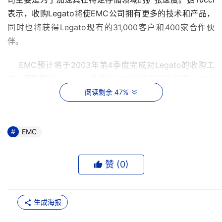
表示，收购Legato将使EMC公司拥有更多的技术和产品，
同时也将获得Legato现有的31,000客户和400家合作伙
伴。
    EMC预计将于2003年第4季度完成对Legato的收购工
作，而到那时，Legato将作为EMC公司的软件部门。EMC
表示，他们将保留Legato的商标名称，继续保留Legato现
阅读剩余 47%
有的管理团队。Legato现任主席兼首席执行长David 
Wright继续留任未来“Legato”的CEO。EMC将整合Legato
EMC
的工程师与研发人员到EMC现有的软件开发组中，Legato
的销售部门将继续保持独立，而EMC的CTO将被任命为公
司执行副总裁。
赞 (
0
)
    Tucci表示，整合了Legato后，EMC将借入IBm公司在
Tivoli管理软件部门的商业模式。而Wright坚信EMC的此次
生成海报
收购将去除原Legato客户的长期疑虑，客户将从新公司中