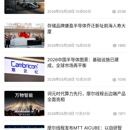
价格为11.74美元。
2026年05月28日 10点00分
2058
存储品牌康盈半导体乔迁新址前海人寿大
厦
2026年05月26日 15点00分
1865
本文来源于DOIT传媒，文章内容仅供参考，不构成投资建议。
2026中国半导体图景：基础设施已建
成，全球市场再平衡
2026年05月26日 10点30分
1056
词元时代算力先行，摩尔线程云边端产品
全面亮相
2026年05月19日 17点31分
1971
摩尔线程发布MTT AICUBE：以自研智