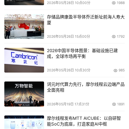
2026年05月28日 10点00分
1988
本文来源于DOIT传媒，文章内容仅供参考，不构成投资建议。
存储品牌康盈半导体乔迁新址前海人寿大
厦
2026年05月26日 15点00分
1792
2026中国半导体图景：基础设施已建
成，全球市场再平衡
2026年05月26日 10点30分
985
词元时代算力先行，摩尔线程云边端产品
全面亮相
2026年05月19日 17点31分
1891
摩尔线程发布MTT AICUBE：以自研智
能SoC为底座，打造家庭AI中枢