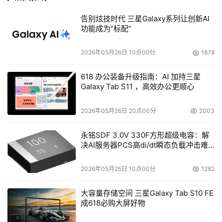
输距离可达数千米。
告别炫技时代 三星Galaxy系列让创新AI
功能成为“标配”
传输的完整性和安全性-正如前面已经提到，铜缆传输易
受外部的干扰，诸如电磁干扰辐射和串扰。这就增加了铜缆
2026年05月26日 10点00分
1678
在传输时的误码率。因为光缆不受外界影响，其传输误码率
618 办公装备升级指南：AI 加持三星
很低。对铜缆的电子窃听比光缆更为容易，在安全性占据重
Galaxy Tab S11 ，高效办公更顺心
要地位的场合，光缆是最佳选择。
2026年05月26日 20点00分
2003
    尽管铜缆有缺点，但它仍然有生命力。在千兆以太网中
使用铜缆，具有成本优势，已经在铜缆体系结构中投资的公
永铭SDF 3.0V 330F方形超级电容：解
决AI服务器PCS高di/dt瞬态负载冲击难
司可以节省投资。以往，突破100Mbps的局域网的障碍，
题
成本太高，需要添置硬件和技术专家，并且耗费时间，且需
2026年05月25日 10点00分
1282
要成本昂贵的光纤技术，例如ATM或者1000Base SX/LX。
大容量存储空间 三星Galaxy Tab S10 FE
    若要查看完整技术论文，请点击下面的新闻来源。

成618必购大屏好物