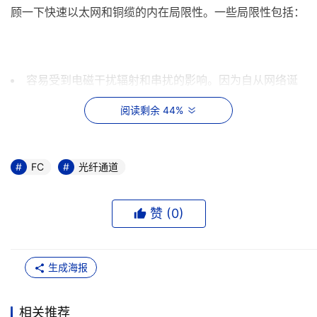
顾一下快速以太网和铜缆的内在局限性。一些局限性包括： 
容易受到电磁干扰辐射和串扰的影响。因为自从网络诞
生之日起，串扰和电磁干扰辐射一直是铜缆的弱点。当两根
阅读剩余 44%
电缆靠近时，信号互相干扰，从而导致串扰。结果是两根电
缆上的信号都变差。电磁干扰辐射比串扰更为常见，任何能
够产生电磁场的设备都会产生电磁干扰辐射。这就意味着靠
FC
光纤通道
得太近的铜缆会影响信号传输，甚至计算机的显示器也会受
到电缆信号衰退的影响。而光纤介质则没有这样的问题。
赞 (
0
)
低衰减-由于信号是沿着给定的介质传播的，从起点开始
传播之后，信号强度会降低，这就称为衰减。铜缆的衰减度
生成海报
很低，铜5类线和超5类线仅推荐在100米范围内传输，超过
该距离，电缆中的信号强度将降低。同光缆相比，后者的传
相关推荐