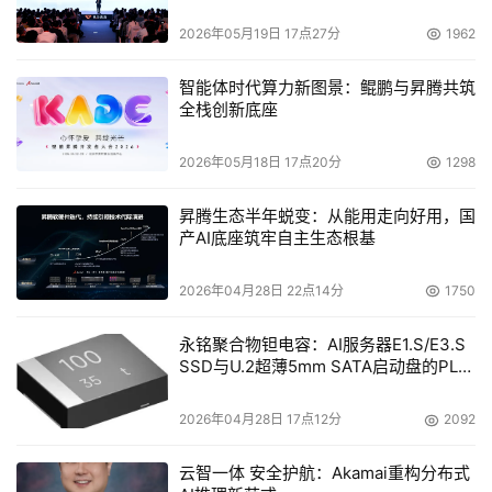
2026年05月19日 17点27分
1962
智能体时代算力新图景：鲲鹏与昇腾共筑
全栈创新底座
2026年05月18日 17点20分
1298
昇腾生态半年蜕变：从能用走向好用，国
产AI底座筑牢自主生态根基
2026年04月28日 22点14分
1750
永铭聚合物钽电容：AI服务器E1.S/E3.S
SSD与U.2超薄5mm SATA启动盘的PLP
电容选型分析
2026年04月28日 17点12分
2092
云智一体 安全护航：Akamai重构分布式