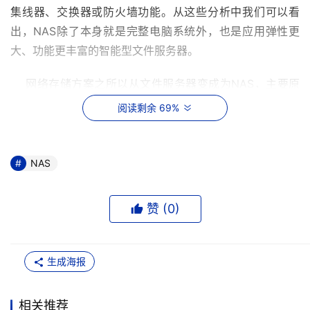
集线器、交换器或防火墙功能。从这些分析中我们可以看
出，NAS除了本身就是完整电脑系统外，也是应用弹性更
大、功能更丰富的智能型文件服务器。
    网络存储方案之所以从文件服务器变成为NAS，主要原
因有两个，一是出于对成本的考虑，二是操作和设置的方便
阅读剩余 69%
性。从常规上来说，文件服务器是以一台独立的而且是完整
的通用性电脑来建置的，各种设置在出厂时并没有针对存储
功能做最佳化处理，而且成本相对的比较高；NAS则是目标
NAS
明确，不仅把多余的硬件成本去除，在操作和结构上也专注
于存储设备的需求，而且可以通过简单的手续进行安装。
赞 (
0
)
    通常NAS硬件是以PC架构为基础的，这样做的好处是省
掉了不必要的PCI、AGP扩充插座，甚至把内存也全部内建
生成海报
在主机板上。一般来说，NAS主机板可以区分为CPU及芯
片组、内存、硬盘IO、网络界面等四大部分，有些NAS为了
相关推荐