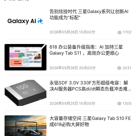
提高系统的可靠性，另外还添加了以Flash快闪内存创建的
存储单元，来存储并确保NAS基本操作系统独立不被破坏。
告别炫技时代 三星Galaxy系列让创新AI
功能成为“标配”
    如上所述，因为NAS对访问、加／解密的高性能要求，
所以比较高级的NAS会提供RAID功能，并以加／解密协同
2026年05月26日 10点00分
1702
处理器负责资料编码工作。另一方面，出于对成本的考虑，
618 办公装备升级指南：AI 加持三星
一般的NAS都是使用IDE硬盘；部分厂商甚至选择自行开发
Galaxy Tab S11 ，高效办公更顺心
集成度较高的专用芯片，把部分的软件功能集成到芯片硬件
电路中，来节省快闪内存的成本。
2026年05月26日 20点00分
2031
系统软件兵家必争
永铭SDF 3.0V 330F方形超级电容：解
决AI服务器PCS高di/dt瞬态负载冲击难
题
    着眼于NAS在网络架构中的市场潜力，包括微软在内的
众多厂商，都全力布局NAS操作系统这块大饼。虽然NAS已
2026年05月25日 10点00分
1305
经是针对存储功能设计的产品，但因为相关的应用十分广
大容量存储空间 三星Galaxy Tab S10 FE
泛，使得操作、设置仍然存在着无法避免的困难度。为了减
成618必购大屏好物
少这些不利于使用者因素，过去厂商大多数是采用Linux系