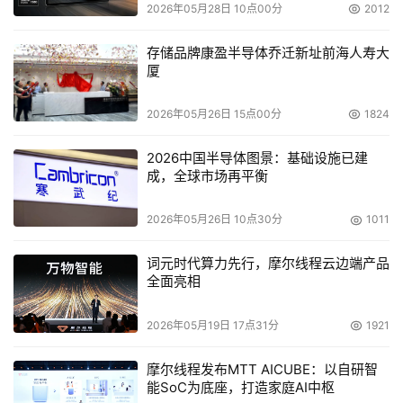
统做为核心，自行更改、配置或开发专用软件。不过，这种
2026年05月28日 10点00分
2012
做法所带来的结果也是利弊互见的，因为虽然订做的软件可
存储品牌康盈半导体乔迁新址前海人寿大
以将操作方式简化，但同时也让系统或产品版本发生分歧，
厦
导致许多维护与兼容性的问题。而且除了家庭市场外，一般
网络上多半有好几种不同的服务器存在，各家都采用自行开
2026年05月26日 15点00分
1824
发的方案，比较容易出现设备间相互配搭的系统集成困扰。
2026中国半导体图景：基础设施已建
    微软在推出Xbox之后，对家庭网络的企图心早已经是暴
成，全球市场再平衡
露无疑的了。因此，微软也开发出了可以供NAS使用的
2026年05月26日 10点30分
1011
Windows XP Embedded版本。按照微软的说法，
Windows XP Embedded是一种“组件化”的操作系统，可以
词元时代算力先行，摩尔线程云边端产品
应用在包括NAS、零售点管理系统、精简型电脑、游戏系
全面亮相
统、自助式信息便利站、工业化自动系统、居家入口以及视
频转换器等方面的产品上。换句话说，Windows XP 
2026年05月19日 17点31分
1921
Embedded是另一种应用层次的嵌入式操作系统，和
摩尔线程发布MTT AICUBE：以自研智
WinCE在应用方面有某种程度上的相似之处。
能SoC为底座，打造家庭AI中枢