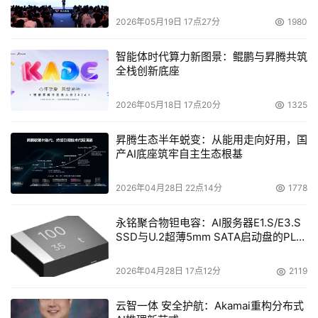
    至于Linux的发展空间，通常厂商在使用这套操作系统方
2026年05月19日 17点27分
1980
案时，除了因为软件成本的考虑外，另一部分原因是Linux
原始码开放，所以有很大的调整空间。如果最佳化得当，也
智能体时代算力新图景：鲲鹏与昇腾共筑
全栈创新底座
可以省掉如内存容量等硬件成本，或将硬件性能发挥到最
高。不过，虽然近年来有不少Linux人才出现，但并不是都
2026年05月18日 17点20分
1325
具有完整的系统设计视野，间接地影响到了NAS制造商的产
品质量。
昇腾生态半年蜕变：从能用走向好用，国
产AI底座筑牢自主生态根基
NAS市场潜力大
2026年04月28日 22点14分
1778
    由于硬件的性能提高速度比较快，所以现在NAS多半已
经可以具有很好的访问效率。在不少系统厂商规划中，NAS
永铭聚合物钽电容：AI服务器E1.S/E3.S
SSD与U.2超薄5mm SATA启动盘的PLP
是介于区域因特网和SAN（Storage Area Network，存储
电容选型分析
局域网）间的重要设备，不仅可以提供企业内部建置资料存
2026年04月28日 17点12分
2119
储、交换能力，而且在搭配SAN使用时，还可以提高全球网
络社会的信息互连水平。
云智一体 安全护航：Akamai重构分布式