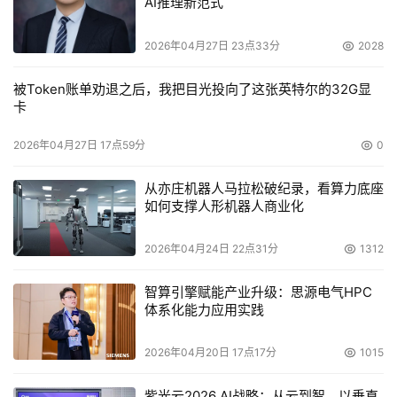
AI推理新范式
    在家庭网络市场方面，NAS的潜力更是不容小觑。根据
In-Stat在2002年所做的预测结果显示，“智慧型家庭网络控
2026年04月27日 23点33分
2028
制器”从2002到2006年间，仅美国市场就具有超过6倍的增
被Token账单劝退之后，我把目光投向了这张英特尔的32G显
长实力，其中NAS就是其中的主流产品之一。
卡
    从微软的相关规划分析来看，今后家庭中会存在电脑、
2026年04月27日 17点59分
0
游戏机、数字电视和其他网络家电，因此NAS就是最好的核
心解决方案。根据业内人士的相关预测，在市场逐渐成熟、
从亦庄机器人马拉松破纪录，看算力底座
如何支撑人形机器人商业化
制造成本降低的情况下，NAS势必还会集成更多的功能，同
时带动如加／解密处理器、Giga-bit网络等其他技术市场的
2026年04月24日 22点31分
1312
发展。而在NAS厂商方面，厂商有比较好的软、硬件集成能
力，就可以拥有比较大的竞争优势。不过在家用市场领域，
智算引擎赋能产业升级：思源电气HPC
厂商应多考虑非信息人员的产品操作能力，开发出操作界面
体系化能力应用实践
更为亲和简单的产品。（文/图：motton）

2026年04月20日 17点17分
1015
紫光云2026 AI战略：从云到智，以垂直