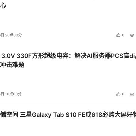
心
6日 20点00分
0
 3.0V 330F方形超级电容：解决AI服务器PCS高di/
冲击难题
5日 10点00分
0
空间 三星Galaxy Tab S10 FE成618必购大屏好