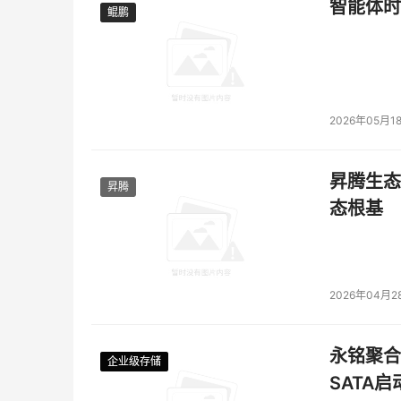
智能体时
鲲鹏
鲲鹏
2026年05月1
昇腾生态
昇腾
态根基
2026年04月2
永铭聚合物
企业级存储
企业级存储
企业级存储
企业级存储
SATA