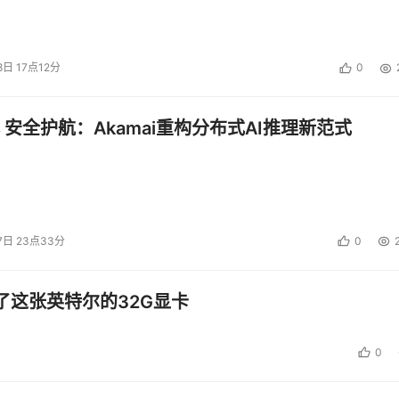
8日 17点12分
0
 安全护航：Akamai重构分布式AI推理新范式
7日 23点33分
0
了这张英特尔的32G显卡
0