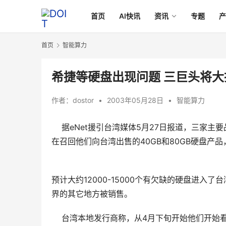
首页
AI快讯
资讯
专题
首页
智能算力
希捷等硬盘出现问题 三巨头将
作者：
dostor
•
2003年05月28日
•
智能算力
据eNet援引台湾媒体5月27日报道，三家主要
在召回他们向台湾出售的40GB和80GB硬盘产
预计大约12000-15000个有欠缺的硬盘进入
界的其它地方被销售。
    台湾本地发行商称，从4月下旬开始他们