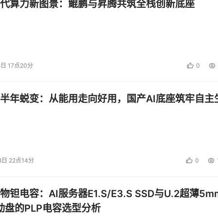
代算力新图景：鲲鹏与昇腾共筑全栈创新底座
8日 17点20分
0
半年蜕变：从能用走向好用，国产AI底座筑牢自主
8日 22点14分
0
钽电容：AI服务器E1.S/E3.S SSD与U.2超薄5m
启动盘的PLP电容选型分析