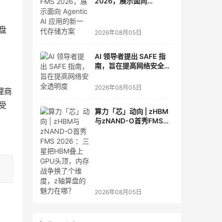
2026，展示面向
Agentic AI 应用的新一代
存储方案
盘
2026年08月05日
AI 领导者提出 SAFE 指
南，旨在提高网络安全透
明度
2026年08月05日
理商
将受
算力「芯」动向 | zHBM
与zNAND-O首秀FMS
2026 ：三星把HBM叠上
GPU头顶，内存战争换了
个维度，z轴算盘的魅力
在哪？
2026年08月05日