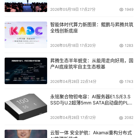
2026年05月19日 17点27分
1949
智能体时代算力新图景：鲲鹏与昇腾共筑
全栈创新底座
2026年05月18日 17点20分
1283
昇腾生态半年蜕变：从能用走向好用，国
产AI底座筑牢自主生态根基
2026年04月28日 22点14分
1743
永铭聚合物钽电容：AI服务器E1.S/E3.S
SSD与U.2超薄5mm SATA启动盘的PLP
电容选型分析
2026年04月28日 17点12分
2082
云智一体 安全护航：Akamai重构分布式