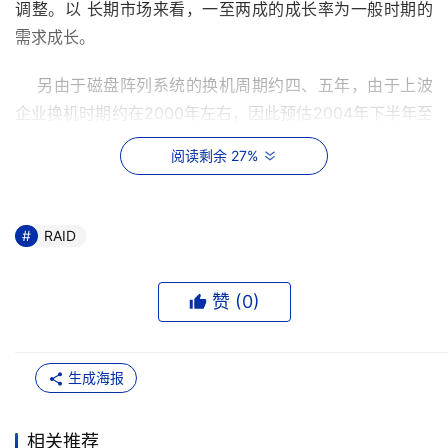
调整。以 长期市场来看，一至两成的成长率为一般时期的
需求成长。
    另由于磁盘阵列系统的换机周期约四、五年，由于上波
企业换机时期约在2000年左右，因此预估2004年下半年至
2005年会有一波较大的换机成长，因此2004年至2005年
阅读剩余 27%
将是磁盘阵列市场成长的高峰时期。
    由于未来串行ATA(SerialATA)接口硬盘将逐渐取代并行
RAID
ATA(Parallel ATA)及部份SCSI接口的硬盘，因此SerialATA
接口的硬盘控制器前景看好，而这也是台湾厂商深耕已久的
部分。
赞 (
0
)
    由于各大硬盘厂在新旧世代推出时，必须考虑使用环境
及存货等问题，因此虽然Serial ATA接口硬盘产品技术已不
生成海报
是问题，但至今仍迟未推出。推测2003年第四季硬盘厂商
库存销售告一段落后，将有机会推出Serial ATA接口的硬
相关推荐