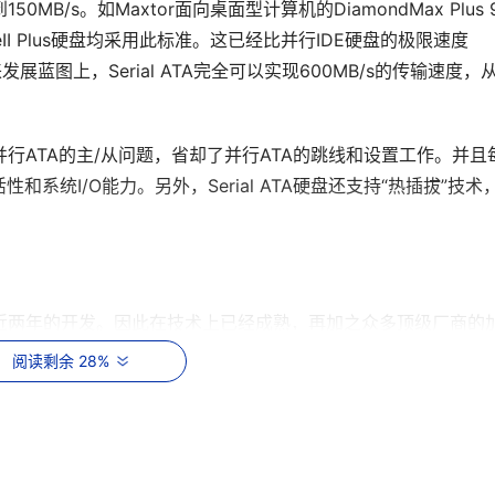
150MB/s。如Maxtor面向桌面型计算机的DiamondMax Plus 
ineII Plus硬盘均采用此标准。这已经比并行IDE硬盘的极限速度
术未来发展蓝图上，Serial ATA完全可以实现600MB/s的传输速度，
不存在并行ATA的主/从问题，省却了并行ATA的跳线和设置工作。并且
统I/O能力。另外，Serial ATA硬盘还支持“热插拔”技术
其已经历近两年的开发。因此在技术上已经成熟，再加之众多顶级厂商的
前众多板卡厂商已经推出相应的支持Serial ATA硬盘的芯片组以
阅读剩余 28%
能与之兼容，这就意味着不必更改目前的任何驱动程序和操作系
断进步，Serial ATA还将支持所有的ATA和ATAPI设备，包括C