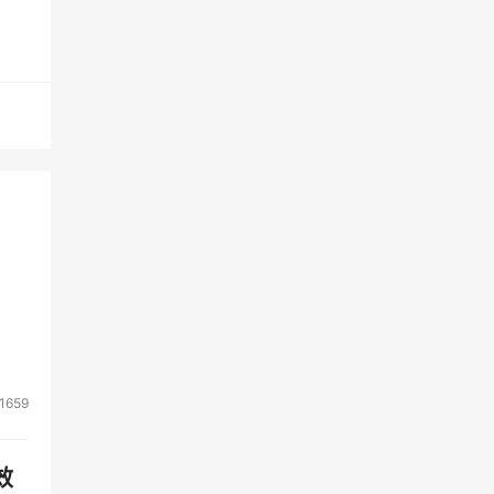
继向
主打桌
对近
出，
备
并预
1659
效