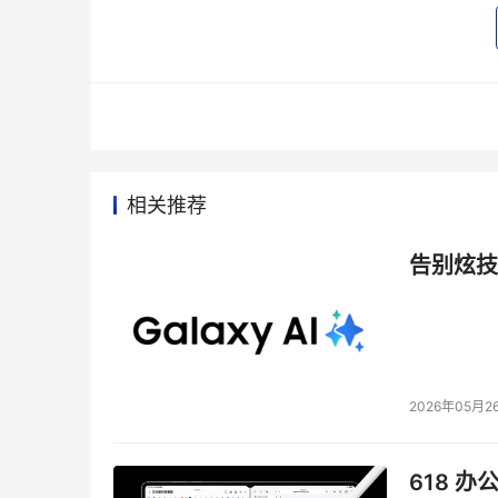
    任何事物的发展都是相辅相成的，在板卡厂商纷
Maxtor自然不会在存储界甘于人后。继去年Maxt
市场投放了3款Serial ATA硬盘： DiamondMax Plu
面型计算机市场，为普通消费者提供容量更大、速度更快的
线存储有需求的中小型企业，为大容量数据存储
不仅解决了长期困扰用户的硬盘传输速度的问题，
领域的强大技术实力以及良好的售后服务，相信Se
相关推荐
示着一个新时代的崛起。
告别炫技
    （Maxtor官方供稿）

本文来源于DOIT传媒，文章内容仅供参考，不构成
2026年05月2
618 办