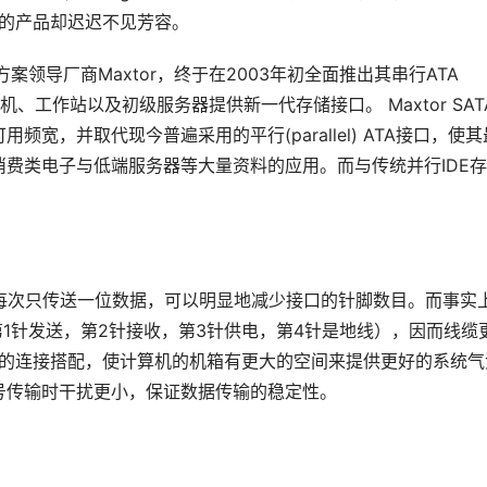
A技术的产品却迟迟不见芳容。
案领导厂商Maxtor，终于在2003年初全面推出其串行ATA 
桌面计算机、工作站以及初级服务器提供新一代存储接口。 Maxtor SAT
宽，并取代现今普遍采用的平行(parallel) ATA接口，使其
费类电子与低端服务器等大量资料的应用。而与传统并行IDE
。
传送数据，每次只传送一位数据，可以明显地减少接口的针脚数目。而事实
作（第1针发送，第2针接收，第3针供电，第4针是地线），因而线缆
A 硬盘的连接搭配，使计算机的机箱有更大的空间来提供更好的系统气
号传输时干扰更小，保证数据传输的稳定性。