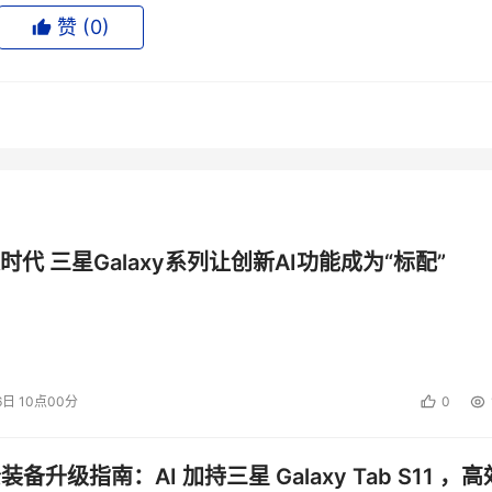
纷推出支持Serial ATA接口的设备后，作为全球最大硬盘商的
赞 (
0
)
or发布支持Serial ATA接口的存储设备后，在今年第一季度相
s 9、MaxlineII、MaxlineII Plus。DiamondMax Plus 9将
存储设备；而MaxlineII、MaxlineII Plus则是适用于
、高安全性和低端服务器提供一种全新的选择。这三款硬盘的推
也将硬盘技术的发展向前推进了一大步。凭借Maxtor在存储设
rial ATA硬盘会在不久的将来成为存储设备市场的主流产品，
时代 三星Galaxy系列让创新AI功能成为“标配”
投资建议。
6日 10点00分
0
公装备升级指南：AI 加持三星 Galaxy Tab S11 ，高