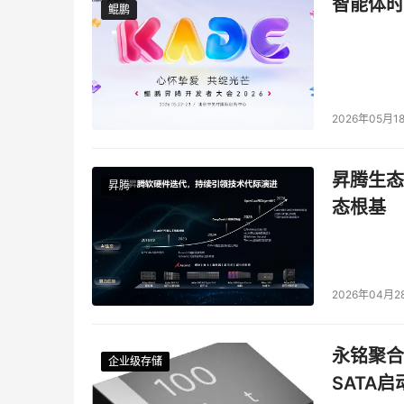
智能体时
鲲鹏
鲲鹏
2026年05月1
昇腾生态
昇腾
态根基
2026年04月2
永铭聚合物
企业级存储
企业级存储
企业级存储
企业级存储
SATA