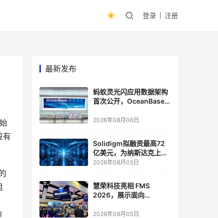
登录
注册
最新发布
蚂蚁灵光闪应用数据架构
首次公开，OceanBase
披露关键实践
2026年08月06日
却始
没有
Solidigm拟融资最高72
亿美元，为纳斯达克上市
做准备
2026年08月05日
的
慧荣科技亮相 FMS
组
2026，展示面向
Agentic AI 应用的新一代
 
存储方案
2026年08月05日