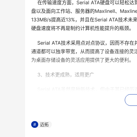
    在传输速度方面，Serial ATA硬盘可以轻松达到
盘以及面向工作站、服务器的MaxlineII、Maxl
133MB/s提高近13%，并且在Serial ATA技
硬盘速度将不再是制约计算机性能提升的瓶颈。
    Serial ATA技术采用点对点协议，因而
通道都可以独享带宽，从而提高了设备连接的灵活性和系
为桌面存储设备的灵活应用提供了更大的便利。
    3、技术更成熟，适用更广
    Serial ATA虽然是种新技术，但由于
盟，Serial ATA的发展前景将是无可限量的。目
它设备，因此无论是在硬件、还是操作系统上都
码也可以使用Serial ATA硬盘。另外随着技术的不
DVD、磁带机和各种大容量移动存储设备等。
迈拓