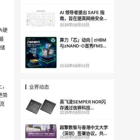
AI 领导者提出 SAFE 指
南，旨在提高网络安全透
明度
2026年08月05日
A硬
最
算力「芯」动向 | zHBM
与zNAND-O首秀FMS
存储
2026 ：三星把HBM叠上
GPU头顶，内存战争换了
个维度，z轴算盘的魅力
2026年08月05日
在哪？
上，
业界动态
更简
英飞凌SEMPER NOR闪
流
存通过信骅科技
2026年08月04日
AST2700 BMC认证，全
面强化其数据中心服务器
管理
超擎数智与香港中文大学
（深圳）签署协议，共建
2026年08月04日
人工智能和边缘计算联合