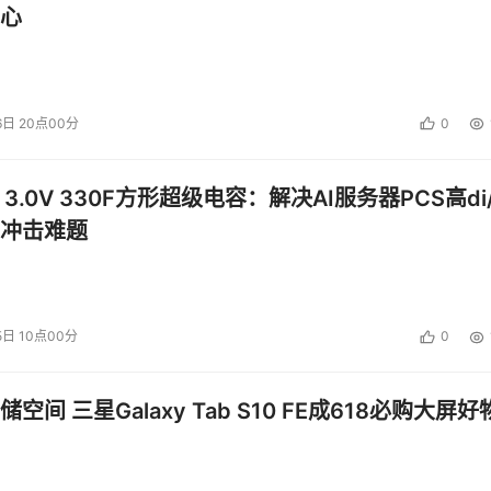
心
6日 20点00分
0
 3.0V 330F方形超级电容：解决AI服务器PCS高di/
冲击难题
5日 10点00分
0
空间 三星Galaxy Tab S10 FE成618必购大屏好