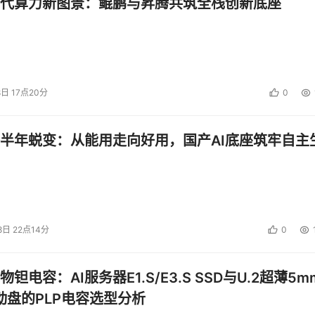
代算力新图景：鲲鹏与昇腾共筑全栈创新底座
8日 17点20分
0
半年蜕变：从能用走向好用，国产AI底座筑牢自主
8日 22点14分
0
钽电容：AI服务器E1.S/E3.S SSD与U.2超薄5m
启动盘的PLP电容选型分析