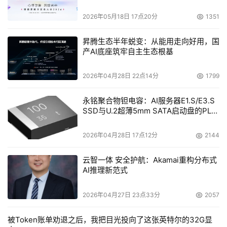
2026年05月18日 17点20分
1351
昇腾生态半年蜕变：从能用走向好用，国
产AI底座筑牢自主生态根基
2026年04月28日 22点14分
1799
永铭聚合物钽电容：AI服务器E1.S/E3.S
SSD与U.2超薄5mm SATA启动盘的PLP
电容选型分析
2026年04月28日 17点12分
2144
云智一体 安全护航：Akamai重构分布式
AI推理新范式
2026年04月27日 23点33分
2057
被Token账单劝退之后，我把目光投向了这张英特尔的32G显