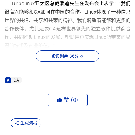
    Turbolinux亚太区总裁潘迪先生在发布会上表示：“我们
很高兴能够和CA加强在中国的合作。Linux体现了一种信息
世界的共建、共享和共荣的精神。我们盼望着能够和更多的
合作伙伴，尤其是象CA这样世界领先的独立软件提供商合
作，共同推动Linux的发展，帮助用户实现Linux所带来的显
著的技术及商业价值。” 
阅读剩余 36%
    在此次发布会上，CA公司和Turbolinux还宣布
BrightStor ARCserve Backup v9 for Linux（简称BAB v9 
for Linux）及Turbolinux PowerBackup在中国市场全面上
CA
市。BAB是CA领先的数据保护解决方案，是Intel环境装机
量最多的产品，具有易于使用、可靠、可伸缩等显著特点。
赞 (
0
)
Turbolinux PowerBackup为企业提供快速无缝的灾难恢
复，是业界第一个保护Linux本身系统数据的解决方案。
BAB v9 for Linux可与Turbolinux领先的高可用性集群服务
生成海报
器紧密集成，从而有效降低系统整合时间，帮助企业保护