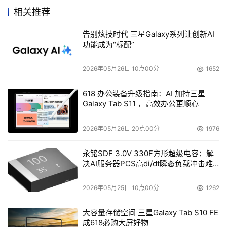
Linux平台上的关键数据。 
相关推荐
    CA公司中国区总经理说：“CA承诺为用户提供面向业务
告别炫技时代 三星Galaxy系列让创新AI
的解决方案，以运行、支持和管理其世界领先的架构和操作
功能成为“标配”
系统，包括Linux。因为现在正有越来越多的用户把Linux作
为其关键应用和架构的平台。同时，我们希望能够深化与众
2026年05月26日 10点00分
1652
多Linux厂商的合作，不断推出更多的支持Linux的产品，确
618 办公装备升级指南：AI 加持三星
保用户电子商务系统的完整性，帮助他们在电子商务时代取
Galaxy Tab S11 ，高效办公更顺心
得成功。” 

2026年05月26日 20点00分
1976
永铭SDF 3.0V 330F方形超级电容：解
本文来源于DOIT传媒，文章内容仅供参考，不构成投资建议。
决AI服务器PCS高di/dt瞬态负载冲击难
题
2026年05月25日 10点00分
1262
大容量存储空间 三星Galaxy Tab S10 FE
成618必购大屏好物