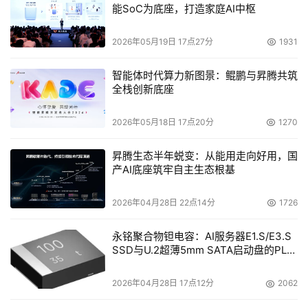
能SoC为底座，打造家庭AI中枢
2026年05月19日 17点27分
1931
智能体时代算力新图景：鲲鹏与昇腾共筑
全栈创新底座
2026年05月18日 17点20分
1270
昇腾生态半年蜕变：从能用走向好用，国
产AI底座筑牢自主生态根基
2026年04月28日 22点14分
1726
永铭聚合物钽电容：AI服务器E1.S/E3.S
SSD与U.2超薄5mm SATA启动盘的PLP
电容选型分析
2026年04月28日 17点12分
2062