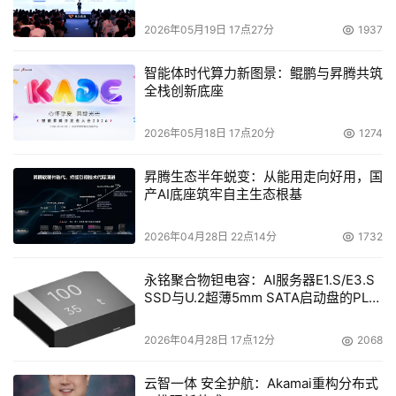
2026年05月19日 17点27分
1937
智能体时代算力新图景：鲲鹏与昇腾共筑
全栈创新底座
2026年05月18日 17点20分
1274
昇腾生态半年蜕变：从能用走向好用，国
产AI底座筑牢自主生态根基
2026年04月28日 22点14分
1732
永铭聚合物钽电容：AI服务器E1.S/E3.S
SSD与U.2超薄5mm SATA启动盘的PLP
电容选型分析
2026年04月28日 17点12分
2068
云智一体 安全护航：Akamai重构分布式