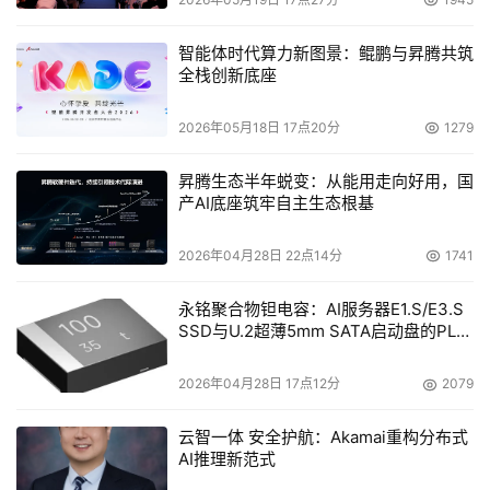
智能体时代算力新图景：鲲鹏与昇腾共筑
全栈创新底座
2026年05月18日 17点20分
1279
昇腾生态半年蜕变：从能用走向好用，国
产AI底座筑牢自主生态根基
2026年04月28日 22点14分
1741
永铭聚合物钽电容：AI服务器E1.S/E3.S
SSD与U.2超薄5mm SATA启动盘的PLP
电容选型分析
2026年04月28日 17点12分
2079
云智一体 安全护航：Akamai重构分布式
AI推理新范式