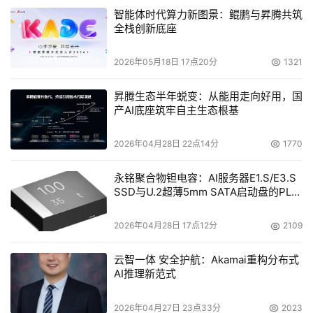
智能体时代算力新图景：鲲鹏与昇腾共筑
全栈创新底座
2026年05月18日 17点20分
1321
昇腾生态半年蜕变：从能用走向好用，国
产AI底座筑牢自主生态根基
2026年04月28日 22点14分
1770
永铭聚合物钽电容：AI服务器E1.S/E3.S
SSD与U.2超薄5mm SATA启动盘的PLP
电容选型分析
2026年04月28日 17点12分
2109
云智一体 安全护航：Akamai重构分布式
AI推理新范式
2026年04月27日 23点33分
2023