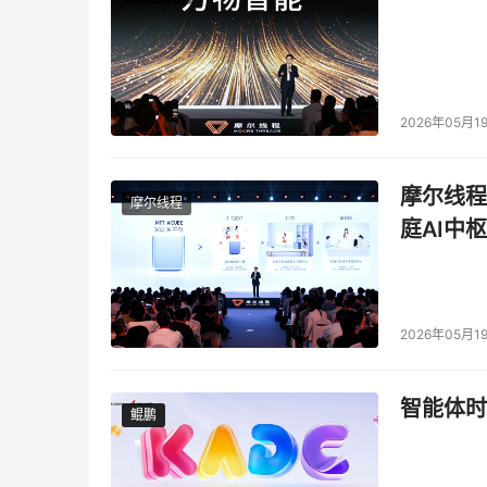
2026年05月1
摩尔线程
摩尔线程
庭AI中枢
2026年05月1
智能体时
鲲鹏
鲲鹏