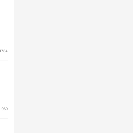
1784
969