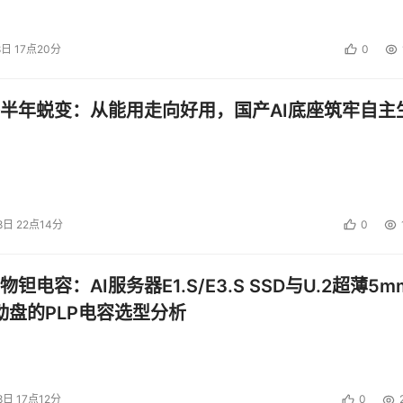
8日 17点20分
0
半年蜕变：从能用走向好用，国产AI底座筑牢自主
8日 22点14分
0
钽电容：AI服务器E1.S/E3.S SSD与U.2超薄5m
启动盘的PLP电容选型分析
8日 17点12分
0