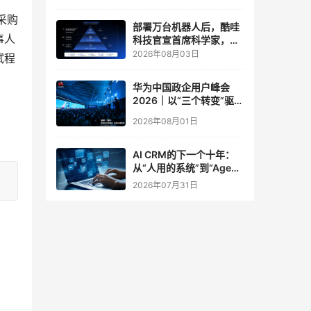
实验室
采购
部署万台机器人后，酷哇
事人
科技官宣首席科学家，要
让世界模型交付生产力
2026年08月03日
试程
华为中国政企用户峰会
2026｜以“三个转变”驱动
服务体系全面升级
2026年08月01日
AI CRM的下一个十年：
从“人用的系统”到“Agent
调用的底座”
2026年07月31日