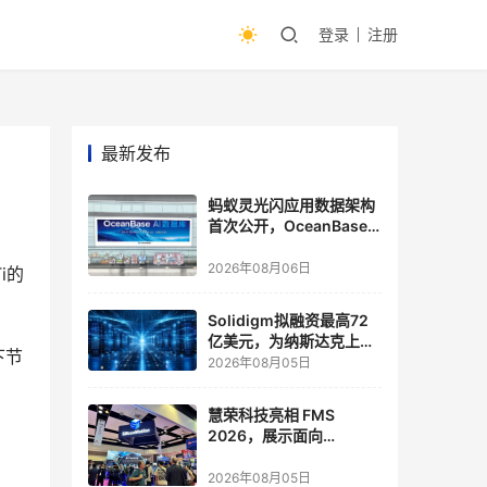
登录
注册
最新发布
蚂蚁灵光闪应用数据架构
首次公开，OceanBase
披露关键实践
2026年08月06日
i的
Solidigm拟融资最高72
亿美元，为纳斯达克上市
下节
做准备
2026年08月05日
慧荣科技亮相 FMS
2026，展示面向
Agentic AI 应用的新一代
存储方案
2026年08月05日