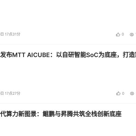
9日 17点31分
0
发布MTT AICUBE：以自研智能SoC为底座，打造
9日 17点27分
0
代算力新图景：鲲鹏与昇腾共筑全栈创新底座