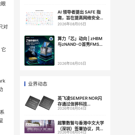
瞻眼
AI 领导者提出 SAFE 指
南，旨在提高网络安全透
明度
2026年08月05日
只对
算力「芯」动向 | zHBM
与zNAND-O首秀FMS
。它
2026 ：三星把HBM叠上
GPU头顶，内存战争换了
个维度，z轴算盘的魅力
2026年08月05日
在哪？
k 
业界动态
功
英飞凌SEMPER NOR闪
存通过信骅科技
2026年08月04日
AST2700 BMC认证，全
关系
面强化其数据中心服务器
呈
管理
超擎数智与香港中文大学
（深圳）签署协议，共建
2026年08月04日
人工智能和边缘计算联合