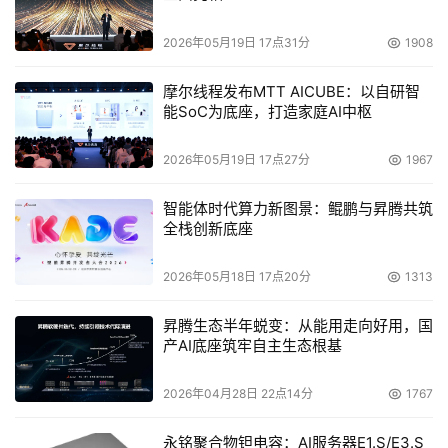
2026年05月19日 17点31分
1908
摩尔线程发布MTT AICUBE：以自研智
能SoC为底座，打造家庭AI中枢
2026年05月19日 17点27分
1967
智能体时代算力新图景：鲲鹏与昇腾共筑
全栈创新底座
2026年05月18日 17点20分
1313
昇腾生态半年蜕变：从能用走向好用，国
产AI底座筑牢自主生态根基
2026年04月28日 22点14分
1767
永铭聚合物钽电容：AI服务器E1.S/E3.S