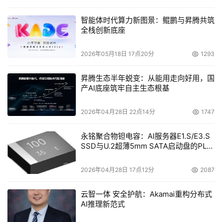
智能体时代算力新图景：鲲鹏与昇腾共筑
全栈创新底座
2026年05月18日 17点20分
1293
昇腾生态半年蜕变：从能用走向好用，国
产AI底座筑牢自主生态根基
2026年04月28日 22点14分
1747
永铭聚合物钽电容：AI服务器E1.S/E3.S
SSD与U.2超薄5mm SATA启动盘的PLP
电容选型分析
2026年04月28日 17点12分
2087
云智一体 安全护航：Akamai重构分布式
AI推理新范式