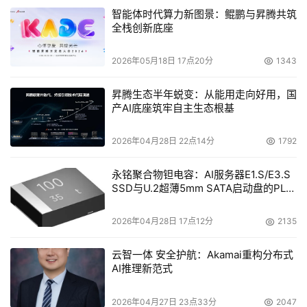
智能体时代算力新图景：鲲鹏与昇腾共筑
全栈创新底座
2026年05月18日 17点20分
1343
昇腾生态半年蜕变：从能用走向好用，国
产AI底座筑牢自主生态根基
2026年04月28日 22点14分
1792
永铭聚合物钽电容：AI服务器E1.S/E3.S
SSD与U.2超薄5mm SATA启动盘的PLP
电容选型分析
2026年04月28日 17点12分
2135
云智一体 安全护航：Akamai重构分布式
AI推理新范式
2026年04月27日 23点33分
2047