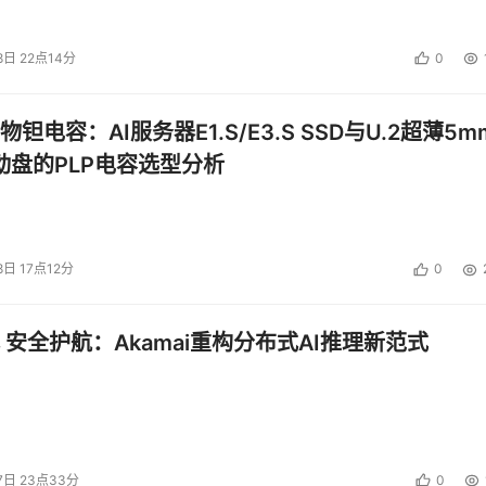
8日 22点14分
0
钽电容：AI服务器E1.S/E3.S SSD与U.2超薄5m
启动盘的PLP电容选型分析
8日 17点12分
0
 安全护航：Akamai重构分布式AI推理新范式
7日 23点33分
0