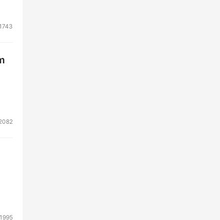
1743
m
2082
1995