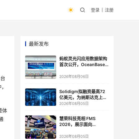
登录
注册
最新发布
蚂蚁灵光闪应用数据架构
首次公开，OceanBase
披露关键实践
2026年08月06日
平台
中，
Solidigm拟融资最高72
亿美元，为纳斯达克上市
做准备
2026年08月05日
整体
慧荣科技亮相 FMS
通
2026，展示面向
Agentic AI 应用的新一代
存储方案
2026年08月05日