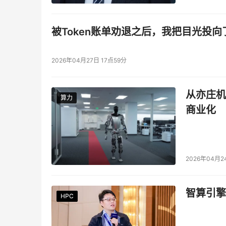
被Token账单劝退之后，我把目光投向
2026年04月27日 17点59分
从亦庄机
算力
算力
商业化
2026年04月2
智算引擎
HPC
HPC
HPC
HPC
HPC
HPC