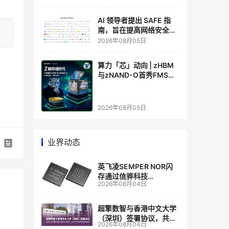
AI 领导者提出 SAFE 指
南，旨在提高网络安全透
明度
2026年08月05日
算力「芯」动向 | zHBM
与zNAND-O首秀FMS
2026 ：三星把HBM叠上
GPU头顶，内存战争换了
个维度，z轴算盘的魅力
2026年08月05日
在哪？
业界动态
英飞凌SEMPER NOR闪
存通过信骅科技
2026年08月04日
AST2700 BMC认证，全
面强化其数据中心服务器
管理
超擎数智与香港中文大学
（深圳）签署协议，共建
2026年08月04日
人工智能和边缘计算联合