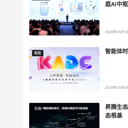
庭AI中枢
2026年05月1
智能体时
鲲鹏
鲲鹏
2026年05月1
昇腾生态
昇腾
态根基