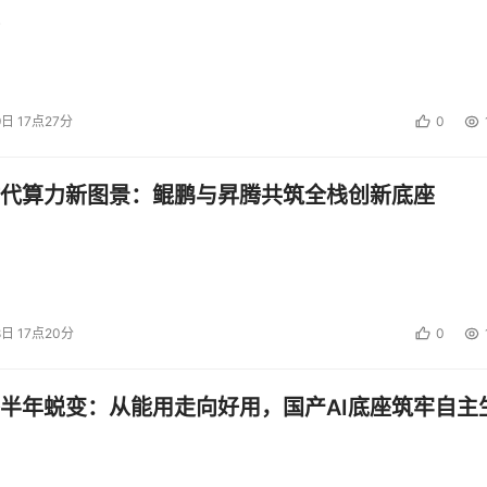
9日 17点27分
0
代算力新图景：鲲鹏与昇腾共筑全栈创新底座
8日 17点20分
0
半年蜕变：从能用走向好用，国产AI底座筑牢自主