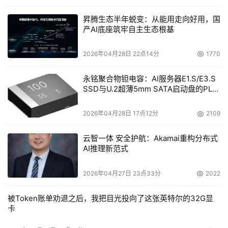
昇腾生态半年蜕变：从能用走向好用，国
产AI底座筑牢自主生态根基
2026年04月28日 22点14分
1770
永铭聚合物钽电容：AI服务器E1.S/E3.S
SSD与U.2超薄5mm SATA启动盘的PLP
电容选型分析
2026年04月28日 17点12分
2109
云智一体 安全护航：Akamai重构分布式
AI推理新范式
2026年04月27日 23点33分
2022
被Token账单劝退之后，我把目光投向了这张英特尔的32G显
卡