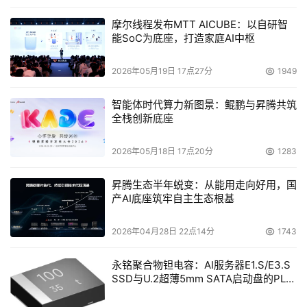
摩尔线程发布MTT AICUBE：以自研智
能SoC为底座，打造家庭AI中枢
2026年05月19日 17点27分
1949
智能体时代算力新图景：鲲鹏与昇腾共筑
全栈创新底座
2026年05月18日 17点20分
1283
昇腾生态半年蜕变：从能用走向好用，国
产AI底座筑牢自主生态根基
2026年04月28日 22点14分
1743
永铭聚合物钽电容：AI服务器E1.S/E3.S
SSD与U.2超薄5mm SATA启动盘的PLP
电容选型分析