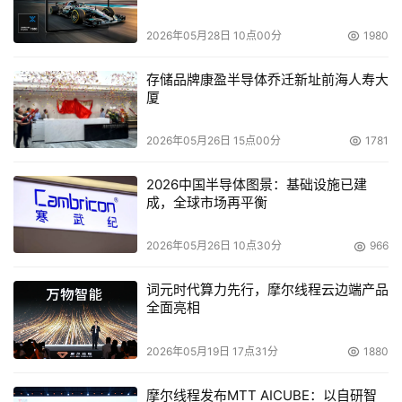
本文来源于DOIT传媒，文章内容仅供参考，不构成投资建议。
2026年05月28日 10点00分
1980
存储品牌康盈半导体乔迁新址前海人寿大
厦
2026年05月26日 15点00分
1781
2026中国半导体图景：基础设施已建
成，全球市场再平衡
2026年05月26日 10点30分
966
词元时代算力先行，摩尔线程云边端产品
全面亮相
2026年05月19日 17点31分
1880
摩尔线程发布MTT AICUBE：以自研智