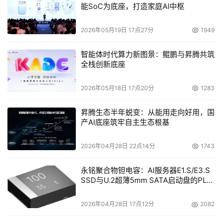
能SoC为底座，打造家庭AI中枢
2026年05月19日 17点27分
1949
智能体时代算力新图景：鲲鹏与昇腾共筑
全栈创新底座
2026年05月18日 17点20分
1283
昇腾生态半年蜕变：从能用走向好用，国
产AI底座筑牢自主生态根基
2026年04月28日 22点14分
1743
永铭聚合物钽电容：AI服务器E1.S/E3.S
SSD与U.2超薄5mm SATA启动盘的PLP
电容选型分析
2026年04月28日 17点12分
2082