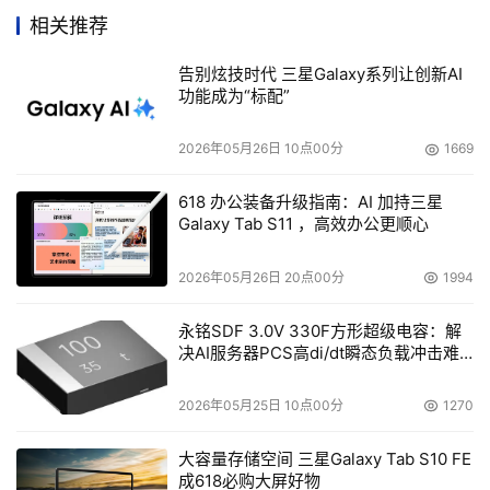
    　　12英寸型PowerBook G4的厚度为3cm，重2.1kg。
相关推荐
配备867MHz PowerBook G4、256MB内存以及40GB硬
盘。还内置有用于扩展IEEE802.11g卡的专用插槽。价格为
告别炫技时代 三星Galaxy系列让创新AI
功能成为“标配”
1799美元。 
    　　乔布斯认为：“将来笔记本电脑的供货量将超过台式
2026年05月26日 10点00分
1669
机”，他表示苹果的2003年供货量中，笔记本电脑所占的比
618 办公装备升级指南：AI 加持三星
例将达35%。这一数字将比业界平均值高出11%。他还宣
Galaxy Tab S11 ，高效办公更顺心
布：“对苹果来说，今年（2003年）将成为笔记本电脑
年”。 
2026年05月26日 20点00分
1994
    　　此外，在硬件方面还发表了支持IEEE802.11g的无线
永铭SDF 3.0V 330F方形超级电容：解
决AI服务器PCS高di/dt瞬态负载冲击难
LAN接入点“AirPort Extreme”。最多可以同时连接50个用
题
户，可以向USB接口的打印机无线传输数据。 
2026年05月25日 10点00分
1270
大容量存储空间 三星Galaxy Tab S10 FE
成618必购大屏好物