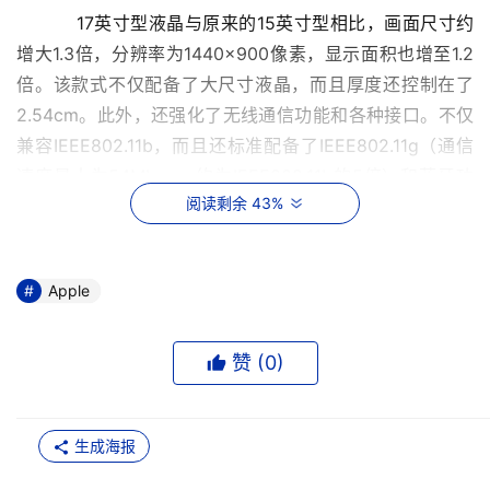
    　　17英寸型液晶与原来的15英寸型相比，画面尺寸约
增大1.3倍，分辨率为1440×900像素，显示面积也增至1.2
倍。该款式不仅配备了大尺寸液晶，而且厚度还控制在了
2.54cm。此外，还强化了无线通信功能和各种接口。不仅
兼容IEEE802.11b，而且还标准配备了IEEE802.11g（通信
速度最大为54Mbps，约为IEEE802.11b的5倍）和蓝牙功
阅读剩余 43%
能。以太网接口标准配备了传输速度约为原来2倍（即
800Mbps）的Firewire 800和千兆位以太网接口。不仅如
此，还具有一个被称作“Backlit Keyboard”的独特新功能，
Apple
可以通过感测周围光线的亮度，自动调节显示器的亮度和键
盘的背照灯。 
赞 (
0
)
    　　其他主要配置如下：CPU为1GHz PowerBook 
G4，硬盘为60GB，内存为512MB。重3.1kg，价格为3299
美元。 
生成海报