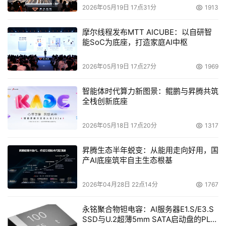
2026年05月19日 17点31分
1913
摩尔线程发布MTT AICUBE：以自研智
能SoC为底座，打造家庭AI中枢
2026年05月19日 17点27分
1969
智能体时代算力新图景：鲲鹏与昇腾共筑
全栈创新底座
2026年05月18日 17点20分
1317
昇腾生态半年蜕变：从能用走向好用，国
产AI底座筑牢自主生态根基
2026年04月28日 22点14分
1767
永铭聚合物钽电容：AI服务器E1.S/E3.S
SSD与U.2超薄5mm SATA启动盘的PLP