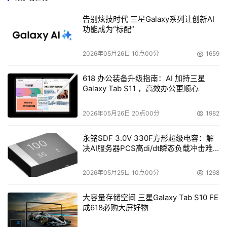
在这个寒冷的季节里，为广大用户带来了一场热情似火的全
告别炫技时代 三星Galaxy系列让创新AI
新享受。
功能成为“标配”
2026年05月26日 10点00分
1659
618 办公装备升级指南：AI 加持三星
Galaxy Tab S11 ，高效办公更顺心
2026年05月26日 20点00分
1982
永铭SDF 3.0V 330F方形超级电容：解
决AI服务器PCS高di/dt瞬态负载冲击难
题
2026年05月25日 10点00分
1268
在世界所有IT厂商逐步将重心移向中国的趋势下，百事灵凭
大容量存储空间 三星Galaxy Tab S10 FE
借牢固的国内基础、先进的技术和市场运作理念，让更多的
成618必购大屏好物
人享受到高科技的无穷魅力，实现国人的IT梦想！