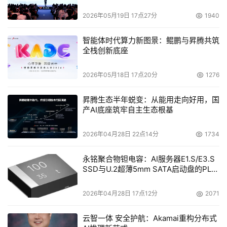
2026年05月19日 17点27分
1940
智能体时代算力新图景：鲲鹏与昇腾共筑
全栈创新底座
2026年05月18日 17点20分
1276
昇腾生态半年蜕变：从能用走向好用，国
产AI底座筑牢自主生态根基
2026年04月28日 22点14分
1734
永铭聚合物钽电容：AI服务器E1.S/E3.S
SSD与U.2超薄5mm SATA启动盘的PLP
电容选型分析
2026年04月28日 17点12分
2071
云智一体 安全护航：Akamai重构分布式