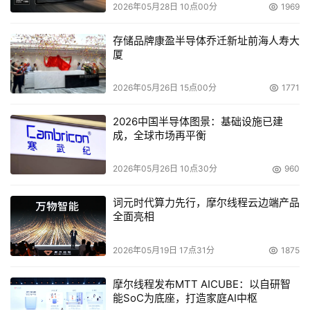
2026年05月28日 10点00分
1969
    详细百事灵产品请咨询广州常想信息科技有限公司020-
存储品牌康盈半导体乔迁新址前海人寿大
85563807或登陆：http://www.pcdak.com查询

厦
2026年05月26日 15点00分
1771
本文来源于DOIT传媒，文章内容仅供参考，不构成投资建议。
2026中国半导体图景：基础设施已建
成，全球市场再平衡
2026年05月26日 10点30分
960
词元时代算力先行，摩尔线程云边端产品
全面亮相
2026年05月19日 17点31分
1875
摩尔线程发布MTT AICUBE：以自研智
能SoC为底座，打造家庭AI中枢