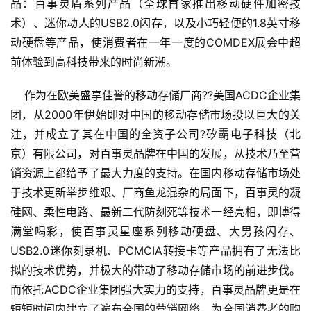
品：百事灵盾系列产品（全球首家推出移动硬件加密技
术）、迷你动人的USB2.0闪存，以及小巧轻便的1.8英寸移
动硬盘等产品，使消费者在一年一度的COMDEX展会中超
前体验到高科技带来的时尚新潮。
    作为在欧美盛享佳誉的移动存储厂商??美国ACDC企业集
团，从2000年伊始即对中国的移动存储市场投以巨大的关
注，并成立了其在中国的全资子公司?矽霸电子科技（北
京）有限公司，对百事灵品牌在中国的发展，从技术乃至营
销资源上都给予了最大力度的支持。在国内移动存储市场处
于技术更新举步维艰、厂商鱼龙混杂的局面下，百事灵的凝
硅网、柔性电路、最新二代防刻死等技术一经亮相，即博得
满堂喝彩，使百事灵星座系列移动硬盘、大男孩闪存、
USB2.0迷你刻录机、PCMCIA转接卡等产品拥有了无法比
拟的技术优势，并极大的带动了移动存储市场的前进步伐。
而依托ACDC企业集团强大实力的支持，百事灵品牌更是在
短短时间内建立了遍布全国的营销网络，为全国消费者的购