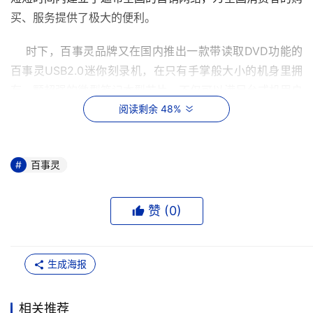
买、服务提供了极大的便利。
    时下，百事灵品牌又在国内推出一款带读取DVD功能的
百事灵USB2.0迷你刻录机，在只有手掌般大小的机身里拥
有一颗超强的微型笔记本型芯片，不仅可以满足台式机用户
的需求，而且其所独有的第二代防刻死技术Smart  Burn解
阅读剩余 48%
决了在刻录过程中容易出现的停顿、死机和坏盘等问题，保
证产品运行时具有稳定的刻录能力。该款刻录机具备24倍
百事灵
读、12倍擦写、24倍刻、8倍DVD读取速度以及支持高达14
种读写方式，让此款刻录机在刻录速度完全达到24X的同
时，无论是播放VCD，还是享受DVD，均非常的流畅。这
赞 (
0
)
些完善的功能不仅充分满足了台式机用户的需求，而且特别
为笔记本电脑用户提供了一套完整的解决方案，使笔记本电
生成海报
脑用户无论身处何种复杂的工作环境中时，都能够轻松应
付，真正实现移动随身行。这款新型刻录机的推出丰富了百
事灵品牌刻录机的产品线，并且扩宽了消费者的选择层面，
相关推荐