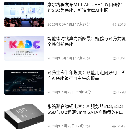
摩尔线程发布MTT AICUBE：以自研智
能SoC为底座，打造家庭AI中枢
2026年05月19日 17点27分
2018
智能体时代算力新图景：鲲鹏与昇腾共筑
全栈创新底座
2026年05月18日 17点20分
1351
昇腾生态半年蜕变：从能用走向好用，国
产AI底座筑牢自主生态根基
2026年04月28日 22点14分
1798
永铭聚合物钽电容：AI服务器E1.S/E3.S
SSD与U.2超薄5mm SATA启动盘的PLP
电容选型分析
2026年04月28日 17点12分
2143