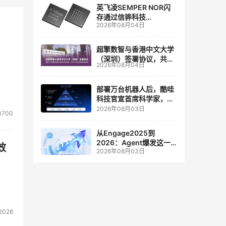
英飞凌SEMPER NOR闪
存通过信骅科技
2026年08月04日
AST2700 BMC认证，全
面强化其数据中心服务器
管理
超擎数智与香港中文大学
（深圳）签署协议，共建
2026年08月04日
人工智能和边缘计算联合
实验室
部署万台机器人后，酷哇
科技官宣首席科学家，要
让世界模型交付生产力
2026年08月03日
1700
从Engage2025到
2026：Agent爆发这一
效
2026年08月03日
年，AI CRM 走到哪了
2026