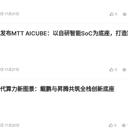
9日 17点31分
0
发布MTT AICUBE：以自研智能SoC为底座，打造
9日 17点27分
0
代算力新图景：鲲鹏与昇腾共筑全栈创新底座
8日 17点20分
0