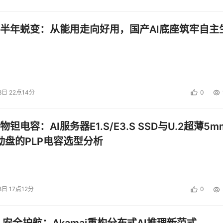
半年蜕变：从能用走向好用，国产AI底座筑牢自主
8日 22点14分
0
钽电容：AI服务器E1.S/E3.S SSD与U.2超薄5m
启动盘的PLP电容选型分析
8日 17点12分
0