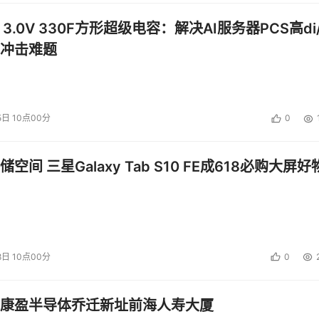
 3.0V 330F方形超级电容：解决AI服务器PCS高di/
冲击难题
5日 10点00分
0
空间 三星Galaxy Tab S10 FE成618必购大屏好
8日 10点00分
0
康盈半导体乔迁新址前海人寿大厦