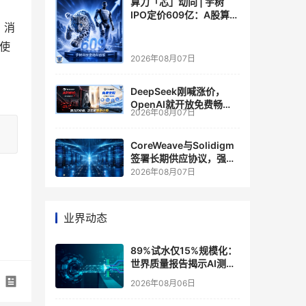
算力「芯」动向 | 宇树
IPO定价609亿：A股算力
，消
芯片供应链的狂欢与泡沫
合使
2026年08月07日
DeepSeek刚喊涨价，
OpenAI就开放免费畅
2026年08月07日
聊？大模型定价的平行宇
宙，同一天裂开了
CoreWeave与Solidigm
签署长期供应协议，强化
一体化人工智能云平台
2026年08月07日
业界动态
89%试水仅15%规模化：
世界质量报告揭示AI测
试"落地鸿沟"
2026年08月06日