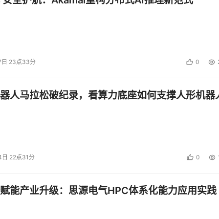
 安全护航：Akamai重构分布式AI推理新范式
7日 23点33分
0
器人马拉松破纪录，看算力底座如何支撑人形机器
4日 22点31分
0
赋能产业升级：思源电气HPC体系化能力应用实践