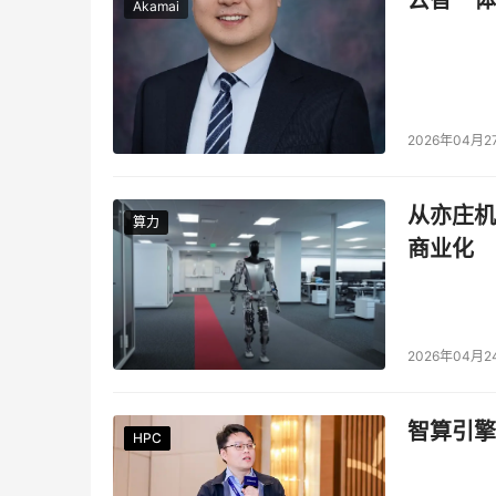
云智一体
Akamai
2026年04月2
从亦庄机
算力
算力
商业化
2026年04月2
智算引擎
HPC
HPC
HPC
HPC
HPC
HPC