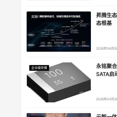
昇腾生态
昇腾
态根基
2026年04月2
永铭聚合物
企业级存储
企业级存储
企业级存储
企业级存储
SATA
2026年04月2