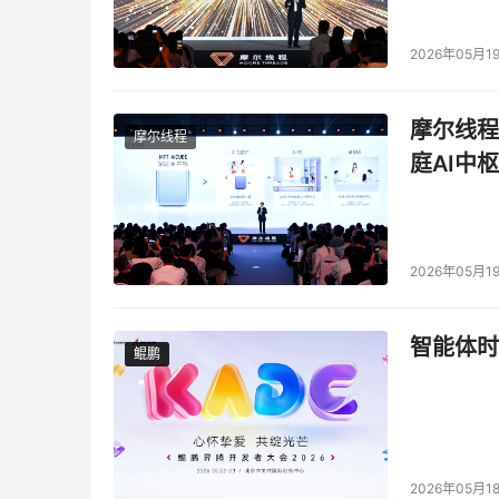
2026年05月1
摩尔线程
摩尔线程
庭AI中枢
2026年05月1
智能体时
鲲鹏
鲲鹏
2026年05月1