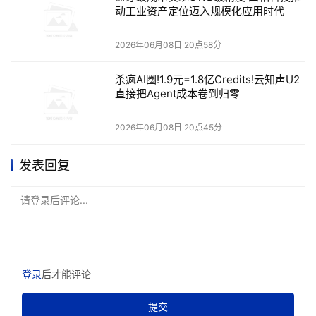
台核心设备上按需选配模块，即可实现“一核心一
动工业资产定位迈入规模化应用时代
网、按需选配”，避免重复
投资
。
2026年06月08日 20点58分
● 超聚合模式：入室独享万兆，适合高带宽、低时
杀疯AI圈!1.9元=1.8亿Credits!云知声U2
直接把Agent成本卷到归零
延的生产办公、科研教学场景；
2026年06月08日 20点45分
● 超融合模式：单模块等效4个OLT端口，支持128
个房间共享万兆接入，适配宿舍、病房等高密弹性带
发表回复
宽接入场景。
请登录后评论...
二是部署简单，扩展灵活。方案采用“强核心、瘦接
入、单层到边”的大二层无源架构，楼栋以无源汇聚
替代有源汇聚交换机，接入设备下沉至房间。当业务
登录
后才能评论
扩展、信息点新增时，只需就近拉线部署，无需改动
提交