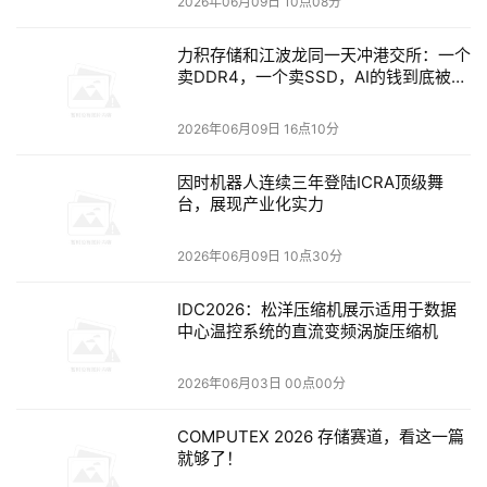
2026年06月09日 10点08分
● 传统以太协议成熟、管理简单，但楼层弱电间和
接入交换机数量多，随着万兆到桌面、Wi-Fi 7和物联
力积存储和江波龙同一天冲港交所：一个
接入增长，布线、供电、散热和维护压力持续上升。
卖DDR4，一个卖SSD，AI的钱到底被谁
赚了？
2026年06月09日 16点10分
● PON方案虽能减少部分有源节点，但天然形成
PON协议与以太协议并存。对园区客户而言，跨域管
因时机器人连续三年登陆ICRA顶级舞
台，展现产业化实力
理、故障定界和带宽共享模型会增加运维复杂度，尤
其在高并发、高可靠业务场景下更为明显。
2026年06月09日 10点30分
IDC2026：松洋压缩机展示适用于数据
● 以太彩光的核心差异在于：保留以太网统一管
中心温控系统的直流变频涡旋压缩机
理，通过无源波分提升光纤资源利用率，同时实现端
到端可视。它既具备全光网络的低布线复杂度，又继
2026年06月03日 00点00分
承了以太网的确定性、可管性与生态兼容性。
COMPUTEX 2026 存储赛道，看这一篇
就够了！
园区网客户真正需要的不是单纯把铜缆换成光纤，而