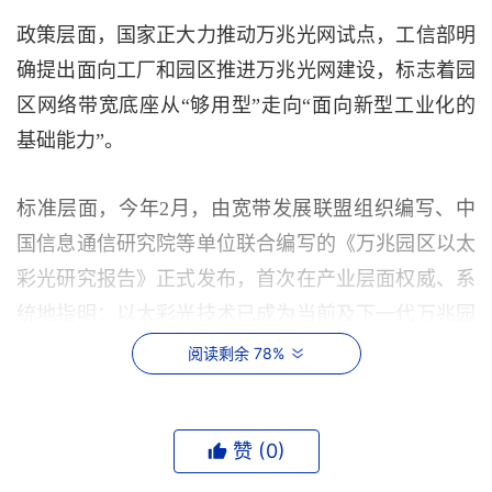
政策层面，国家正大力推动万兆光网试点，工信部明
确提出面向工厂和园区推进万兆光网建设，标志着园
区网络带宽底座从“够用型”走向“面向新型工业化的
基础能力”。
标准层面，今年2月，由宽带发展联盟组织编写、中
国信息通信研究院等单位联合编写的《万兆园区以太
彩光研究报告》正式发布，首次在产业层面权威、系
统地指明：以太彩光技术已成为当前及下一代万兆园
区网络建设的重要技术发展趋势。5月，中国建筑业
阅读剩余 78%
协会批准发布《智慧园区以太彩光网络建设技术规
程》，并将于2026年8月1日正式实施。该规程明确了
赞 (
0
)
以太彩光网络的标准术语、架构设计、性能指标与部
署建议，覆盖布线施工和运维全生命周期，为行业客