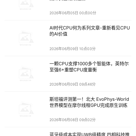
超聚合以太彩光方案采用大二层无源架构，基于1:16
2026年06月05日 00点00分
WDM聚合，一根主干光纤可承载16个接入链路，单
端口最高160G性能确保高密接入背后"接得多且跑得
AI时代CPU何为系列文章-重新看见CPU
满"，在独享万兆到接入、低收敛比与确定性体验
的AI价值
上，更适合高带宽需求场景。
2026年06月09日 10点03分
高弹性：按需选配，扩展灵活，部署简单
一颗CPU支撑1000多个智能体，英特尔
至强6+重塑CPU度量衡
一是场景弹性，按需选配。不同场景对带宽的需求差
2026年06月09日 09点46分
异很大。教学楼、办公室、CT阅片室需要“独享高带
斯坦福评测第一！北大 EvoPhys-World
宽”，宿舍、病房等场景更关注“高密接入”。锐捷以
世界模型在摩尔线程GPU完成原生训练
太彩光的双超融合架构，通过超聚合模块与超融合模
块同尺寸、可混插的设计，将两类需求统一在同一套
2026年06月08日 09点02分
架构内。客户无需为不同场景单独建网，只需在同一
蓝牙级成本实现UWB级精度 四相科技推