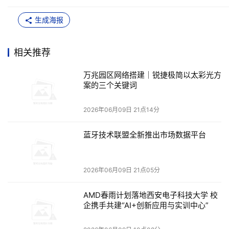
户、设计院等提供了同一套沟通语言与选型依据。
生成海报
相关推荐
万兆园区网络搭建｜锐捷极简以太彩光方
案的三个关键词
2026年06月09日 21点14分
以太彩光：
WDM+TDM
双超融合架构，三个关键
蓝牙技术联盟全新推出市场数据平台
词，打造万兆园区
2026年06月09日 21点05分
全光网已成为行业共识，但不同技术路线的体验与运
AMD春雨计划落地西安电子科技大学 校
维边界并不相同：
企携手共建“AI+创新应用与实训中心”