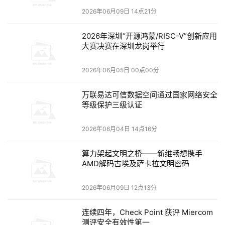
2026年06月09日 14点21分
是一张可演进、可管理、可交付的园区全光网络。正
是基于这一判断，新一代的极简以太彩光网络将"以
2026年深圳“开源鸿蒙/RISC-V”创新应用
大赛决赛在深圳龙岗举行
太网的确定性"与"彩光承载的简洁性"深度融合，推出
了个WDM+TDM双超融合架构。
2026年06月05日 00点00分
万联易达可信数据空间通过国家网络安全
等级保护三级认证
2026年06月04日 14点16分
高性能：
1:16
波分复用，单模单芯
160G
算力架起文明之桥——新维畅想携手
AMD解码古埃及萨卡拉文明密码
万兆园区，第一个挑战就是带宽。过去百兆、千兆能
支撑办公，未来AI训练、8K视频、PACS影像等场景
2026年06月09日 12点13分
需要千兆起步、万兆演进。
连续四年，Check Point 获评 Miercom
测评安全有效性第一