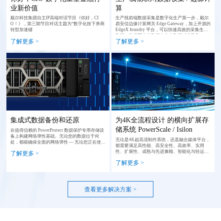
业新价值
算
戴尔科技集团自主IP高端对话节目《你好，CI
生产线前端数据采集是数字化生产第一步，戴尔
O！》，第三期节目对话主题为“数字化按下券商
易安信边缘计算网关 Edge Gateway，加上开源的
转型加速键
EdgeX foundry 平台，可以快速高效的采集生产
数据，为接下来的数据中心大数据 /AI 服务。
了解更多 >
了解更多 >
集成式数据备份和还原
为4K全流程设计 的横向扩展存
储系统 PowerScale / Isilon
在值得信赖的 PowerProtect 数据保护专用存储设
备上构建网络弹性基础。无论您的数据位于何
无论是4K超高清制作系统，还是融合媒体平台，
处，都能确保全面的网络弹性 — 无论您正在使用
都需要满足高性能、高安全性、高效率、实用
PowerProtect Data Domain 或 PowerProtect Data
性、扩展性、成熟与先进兼顾、智能化与轻运维
了解更多 >
Manager 备份一体机保护本地数据，还是使用软
等要求。这对媒体行业的IT基础架构系统提出了
件定义的 Dell APEX Protection Storage 在多云中
了解更多 >
明确的指标，同时也是存储的选型标准。
实施保护。
查看更多解决方案 >