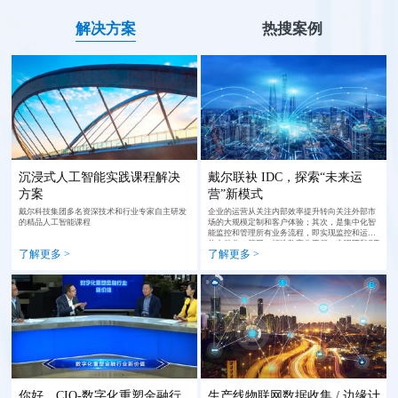
解决方案
热搜案例
沉浸式人工智能实践课程解决
戴尔联袂 IDC，探索“未来运
方案
营”新模式
戴尔科技集团多名资深技术和行业专家自主研发
企业的运营从关注内部效率提升转向关注外部市
的精品人工智能课程
场的大规模定制和客户体验；其次，是集中化智
能监控和管理所有业务流程，即实现监控和运维
的自动化。第三，打造数字化工程，实现IT和OT
了解更多 >
了解更多 >
的融合。
你好，CIO-数字化重塑金融行
生产线物联网数据收集 / 边缘计