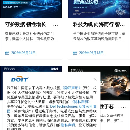
守护数据 韧性增长 — 中小企业数据保护实战研讨会
科技为帆 向海而行 智汇多云 稳航出海 — 戴尔科技助力中国企业扬帆出海
数据已成为推动社会进步的新引
当中国企业加速迈向全球市场，单
擎，涵盖个人隐私、商业机密乃至
云架构的数字基础设施局限性日益
国家安全。然而，超过70%的数据
显现。然而，多云建设并非简单地
泄露事件发生在数据流通环节，勒
增加几个云平台，而是伴随着新的
2026年06月24日
2026年06月18日
索软件攻击逐年攀升，《数据安全
复杂性，面对这些真实且紧迫的痛
法》《网络安全法》等合规要求日
点，企业需要的不是“修补式”的云
趋严格——保护数据，已不再
上迁移，而是一套面向全球、安全
是“要不要做”的问题，而是“如何
灵活、可进化的多云数据中心底
做好”的必答题。
座。
×
我了解并同意以下内容：戴尔按照
《隐私声明》
所述，根
据《个人信息保护法》的规定，将本人个人信息传输、存
储至戴尔美国总部进行处理。要详细了解戴尔如何使用、
共享和保护您的个人数据，请参阅我们的
《隐私声明》
。
从数据保护到网络弹性——构建"可预防、可检测、可恢复"的企业级韧性体系
轻悍藏锋 智胜于芯 — 全新Dell Pro Precision 5系列移动工作站网络研讨会
单击“确认”，即表示您同意
DellTechnologies 及其公司集
团
（简称“戴尔”）通过电子邮件、电话或短信与您保持联
邀请您与网络弹性专家团队一同深
全新 Dell Pro Precision 5 系列移动
系。戴尔及其销售代表将向您提供有关产品、服务、解决
方案、专享优惠和特别活动的最新信息。有关信息处理方
入探讨，在"攻击不可避免"的现实
工作站，以 “稳、准、轻、狠” 的
式的更多详细信息，请参见我们的
隐私声明
。您可以随时
下，如何确保关键数据可信可恢
核心优势，打破传统工作站 “厚重
取消订阅。