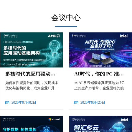
会议中心
多核时代的应用驱动基础架构—如何用多核算力与数据架构实现性能与成本双优化
AI时代，你的 PC 准备好了吗？— 2026戴尔全栈专业终端新品线上研讨会
如何在性能提升的同时，实现成本
当 AI 从云端概念真正落地为 PC
优化与架构简化，成为企业IT升级
上的生产力引擎，企业面临的挑战
的关键挑战。本次在线研讨会由 D
已不再是“要不要用”，而是“如何
ell Technologies & AMD 联合呈
用好”：如何让 AI 算力与本地安全
2026年07月02日
2026年06月25日
现，将从真实客户应用场景出发，
无缝融合？如何让设备在高频差旅
帮助您系统理解新一代数据中心的
中兼顾轻薄与强悍？如何让 IT 管
构建逻辑。即刻报名，深入了解如
理在规模化部署中化繁为简？
何打造面向未来的高性能数据中心