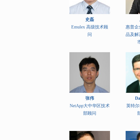
史磊
Emulex 高级技术顾
惠普企
问
品及解
张伟
Da
NetApp大中华区技术
英特尔
部顾问