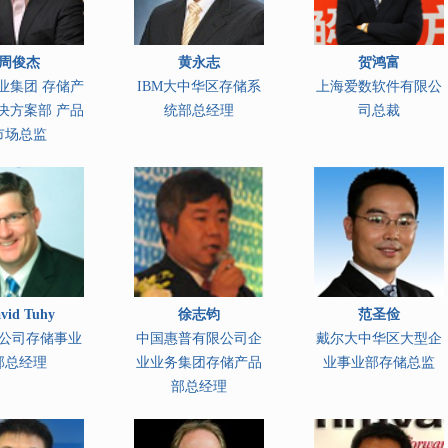
周俊杰
黄永志
贺鸿富
业集团 存储产
IBM大中华区存储系
上海爱数软件有限公
决方案部 产品
统部总经理
司总裁
市场总监
vid Tuhy
徐志钧
范圣俭
公司存储事业
中国惠普有限公司企
戴尔大中华区大型企
部总经理
业业务集团存储产品
业事业部存储总监
部总经理