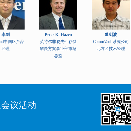
李剑
Peter K. Hazen
董剑波
trend中国区产品
英特尔非易失性存储
CommVault系统公司
经理
解决方案事业部市场
北方区技术经理
总监
义会议活动