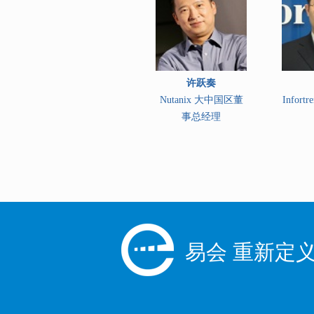
许跃奏
Nutanix 大中国区董
Infor
事总经理
易会 重新定